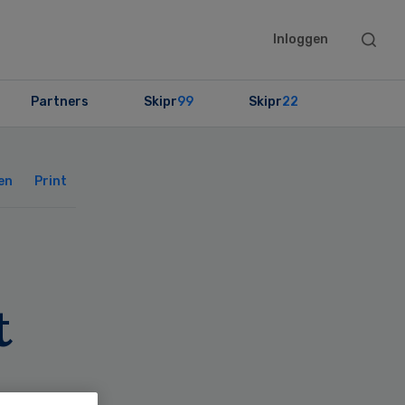
Searc
Inloggen
this
websit
Partners
Skipr
99
Skipr
22
Primary
Sidebar
en
Print
t