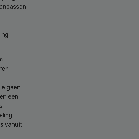
 aanpassen
ring
m
aren
die geen
ten een
s
eling
s vanuit