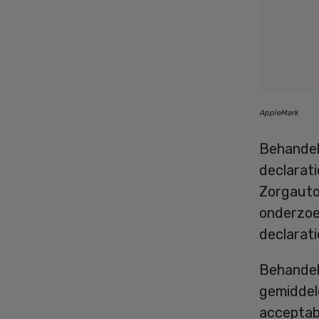
AppleMark
Behandela
declarati
Zorgauto
onderzoe
declarati
Behandel
gemiddeld
acceptabe