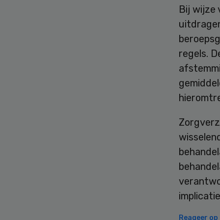
Bij wijze
uitdrage
beroepsg
regels. 
afstemmi
gemiddeld
hieromtre
Zorgverz
wisselend
behandel
behandel
verantwo
implicat
Reageer op d