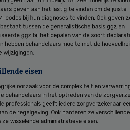
nt) geeft aan dit moeilijk tot zeer moeilijk te vind
ars geven aan het lastig te vinden om de juiste
codes bij hun diagnoses te vinden. Ook geven z
e bestaat tussen de generalistische basis ggz en
iseerde ggz bij het bepalen van de soort declarati
n hebben behandelaars moeite met de hoeveelhei
e wijzigingen.
illende eisen
grijke oorzaak voor de complexiteit en verwarring
de behandelaars in het optreden van de zorgverze
de professionals geeft iedere zorgverzekeraar ee
 aan de regelgeving. Ook hanteren ze verschillende
n ze wisselende administratieve eisen.