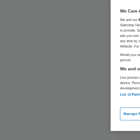
We Care 
We and our
Selecting I 
to provide. S
ads you see 
any time by c
Website. For 
Would you rat
person
We and ou
Use precise g
device. Pers
development
List of Part
Manage P