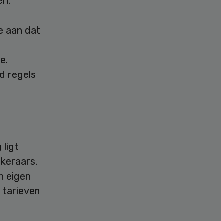
en.
e aan dat
e.
d regels
 ligt
keraars.
n eigen
 tarieven