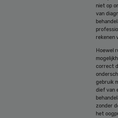
niet op o
van diag
behandel
professio
rekenen v
Hoewel ru
mogelijkh
correct d
onderschr
gebruik m
dief van 
behandela
zonder de
het oogpu