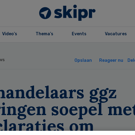
Video’s
Thema’s
Events
Vacatures
ws
Opslaan
Reageer nu
Del
handelaars ggz
ringen soepel me
claraties om