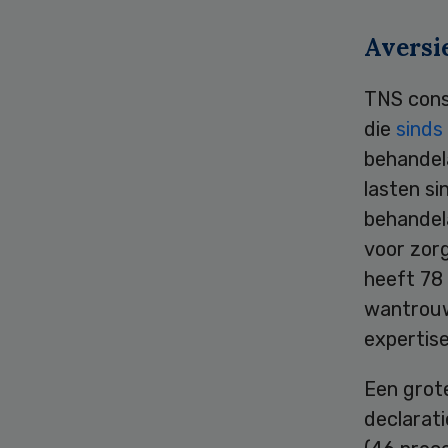
Aversi
TNS cons
die
sinds
behandel
lasten si
behandel
voor zorg
heeft 78 
wantrouw
expertis
Een grot
declarati