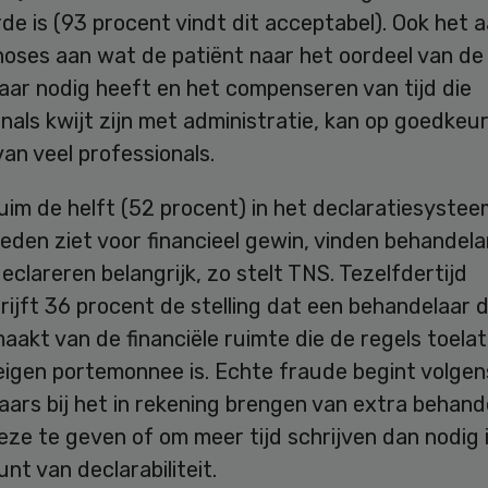
rde is (93 procent vindt dit acceptabel). Ook het
noses aan wat de patiënt naar het oordeel van de
aar nodig heeft en het compenseren van tijd die
nals kwijt zijn met administratie, kan op goedkeu
an veel professionals.
im de helft (52 procent) in het declaratiesystee
eden ziet voor financieel gewin, vinden behandel
eclareren belangrijk, zo stelt TNS. Tezelfdertijd
ijft 36 procent de stelling dat een behandelaar 
aakt van de financiële ruimte die de regels toela
eigen portemonnee is. Echte fraude begint volgen
ars bij het in rekening brengen van extra behand
ze te geven of om meer tijd schrijven dan nodig i
nt van declarabiliteit.