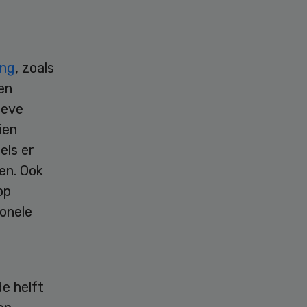
ing
, zoals
ien
ieve
ien
els er
en. Ook
op
onele
de helft