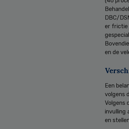
(46 proce
Behandela
DBC/DSM-
er fricti
gespecial
Bovendie
en de vel
Versch
Een belan
volgens 
Volgens 
invulling
en stelle