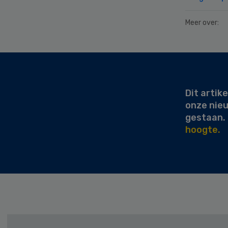
Meer over:
Secondary
Sidebar
Dit artike
onze nie
gestaan.
hoogte.