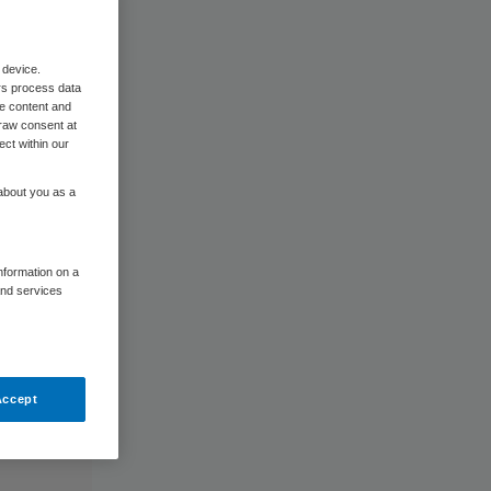
 device.
rs process data
me content and
raw consent at
ect within our
 about you as a
information on a
and services
Accept