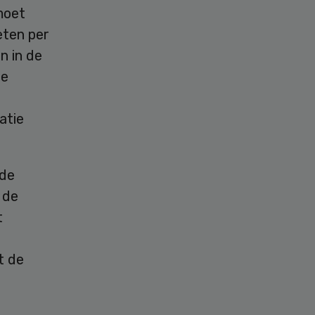
moet
eten per
n in de
ne
n
atie
 de
 de
t
t de