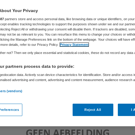
About Your Privacy
Skipr Redactie
4 mei 2016
,
13:11
55 keer gelezen
887
partners store and access personal data, like browsing data or unique identifiers, on your
Accept enables tracking technologies to support the purposes shown under we and our partne
electing Reject All or withdrawing your consent will disable them. If trackers are disabled, so
may not be as relevant to you. You can resurface this menu to change your choices or withd
licking the Manage Preferences link on the bottom of the webpage. Your choices will have eff
more details, refer to our Privacy Policy.
Privacy Statement
her not? Then we only place essential and statistical cookies, these do not record any data
r partners process data to provide:
eolocation data. Actively scan device characteristics for identification. Store and/or access 
onalised advertising and content, advertising and content measurement, audience research 
.
ners (vendors)
references
Reject All
I 