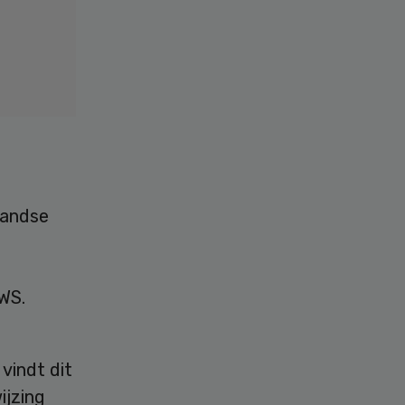
rlandse
VWS.
 vindt dit
ijzing