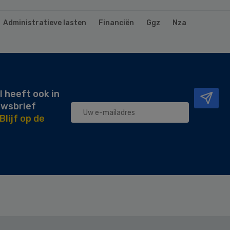
Administratieve lasten
Financiën
Ggz
Nza
l heeft ook in
uwsbrief
Blijf op de