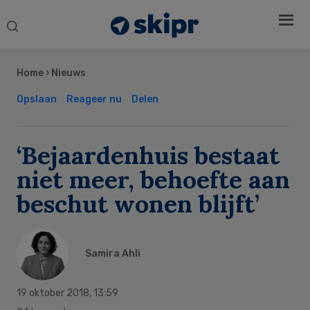
Search
this
Secondary
website
Sidebar
Home
›
Nieuws
Opslaan
Reageer nu
Delen
‘Bejaardenhuis bestaat
niet meer, behoefte aan
beschut wonen blijft’
Samira Ahli
19 oktober 2018
,
13:59