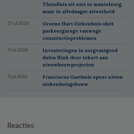
Thuisflats zit niet in mantelzorg,
maar in alledaagse attentheid
Groene Hart Ziekenhuis sluit
27 jul 2026
parkeergarage vanwege
constructieproblemen
Investeringen in zorgvastgoed
17 jul 2026
dalen flink door tekort aan
nieuwbouwprojecten
Franciscus Gasthuis opent nieuw
11 jul 2026
ziekenhuisgebouw
Reader
Reacties
Interactions