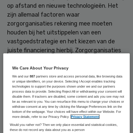
op afstand en nieuwe technologieën. Het
zijn allemaal factoren waar
zorgorganisaties rekening mee moeten
houden bij het uitstippelen van een
vastgoedstrategie en het kiezen van de
juiste financiering hierbij. Zorgorganisaties
moeten vooral hun eigen zorgtaken en visie
als richtsnoer gebruiken, stellen Geert van
We Care About Your Privacy
der Heijden en Suzanne van Hoeve,
We and our
887
partners store and access personal data, like browsing data
or unique identifiers, on your device. Selecting I Accept enables tracking
sectorspecialisten Gezondheidszorg bij de
technologies to support the purposes shown under we and our partners
process data to provide. Selecting Reject All or withdrawing your consent will
Rabobank.
disable them. If trackers are disabled, some content and ads you see may not
be as relevant to you. You can resurface this menu to change your choices or
withdraw consent at any time by clicking the Manage Preferences link on the
“Wat een optimale financiering is, hangt
bottom of the webpage. Your choices will have effect within our Website. For
helemaal af van de zorgvisie van een
more details, refer to our Privacy Policy.
Privacy Statement
Would you rather not? Then we only place essential and statistical cookies,
organisatie”, zegt Van der Heijden.
these do not record any data about you as a person