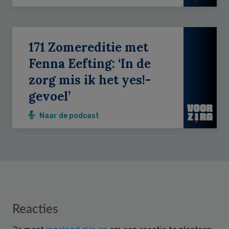
171 Zomereditie met
Fenna Eefting: ‘In de
zorg mis ik het yes!-
gevoel’
Naar de podcast
Reader
Reacties
Interactions