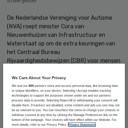
50 keer gelezen
De Nederlandse Vereniging voor Autisme
(NVA) roept minister Cora van
Nieuwenhuizen van Infrastructuur en
Waterstaat op om de extra keuringen van
het Centraal Bureau
Rijvaardigheidsbewijzen (CBR) voor mensen
met autisme af te schaffen. De NVA spreekt
van “een schandalige en vernederende”
We Care About Your Privacy
procedure, die geen enkel doel dient.
We and our
889
partners store and access personal data, like browsing data
or unique identifiers, on your device. Selecting I Accept enables tracking
technologies to support the purposes shown under we and our partners
“Vroeger dachten we dat vrouwen niet
process data to provide. Selecting Reject All or withdrawing your consent will
disable them. If trackers are disabled, some content and ads you see may not
geschikt zouden zijn om te autorijden.
be as relevant to you. You can resurface this menu to change your choices or
withdraw consent at any time by clicking the Manage Preferences link on the
Gelukkig hebben we afscheid genomen van
bottom of the webpage. Your choices will have effect within our Website. For
die achterhaalde gedachte”, zegt NVA-
more details, refer to our Privacy Policy.
Privacy Statement