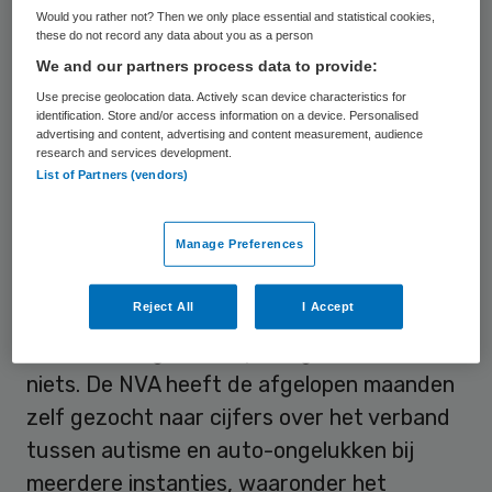
Would you rather not? Then we only place essential and statistical cookies,
directeur Karol Henke. “Bij mensen met
these do not record any data about you as a person
autisme echter blijkt dat volstrekt
We and our partners process data to provide:
ongegronde onderscheid echter nog altijd
Use precise geolocation data. Actively scan device characteristics for
identification. Store and/or access information on a device. Personalised
springlevend. Niet alleen schandalig, maar
advertising and content, advertising and content measurement, audience
ook vernederend.”
research and services development.
List of Partners (vendors)
Geen verband
Manage Preferences
Van het argument dat de extra keuring
Reject All
I Accept
nodig is vanuit het oogpunt van
verkeersveiligheid, klopt volgens de NVA
niets. De NVA heeft de afgelopen maanden
zelf gezocht naar cijfers over het verband
tussen autisme en auto-ongelukken bij
meerdere instanties, waaronder het