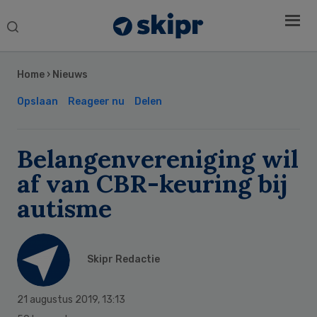
Search
this
Secondary
website
Sidebar
Home
›
Nieuws
Opslaan
Reageer nu
Delen
Belangenvereniging wil
af van CBR-keuring bij
autisme
Skipr Redactie
21 augustus 2019
,
13:13