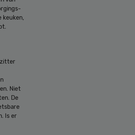
orgings-
e keuken,
pt.
zitter
an
en. Niet
ten. De
etsbare
 Is er