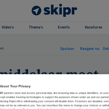
Video’s
Thema’s
Events
Vacatures
ws
Opslaan
Reageer nu
Del
middelaar moet
zie hervorming
About Your Privacy
887
partners store and access personal data, like browsing data or unique identifiers, on your
lverZorg sussen
Accept enables tracking technologies to support the purposes shown under we and our partne
electing Reject All or withdrawing your consent will disable them. If trackers are disabled, so
may not be as relevant to you. You can resurface this menu to change your choices or withd