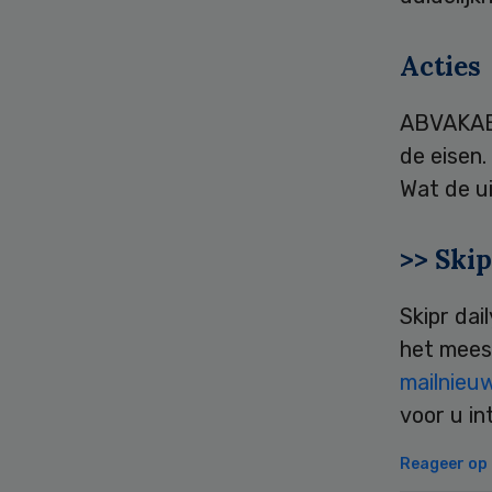
Acties
ABVAKABO
de eisen.
Wat de ui
>> Skip
Skipr dai
het mees
mailnieu
voor u in
Reageer op d