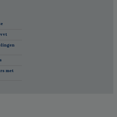
ie
 vvt
elingen
s
rs met