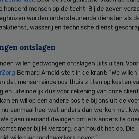
e honderd mensen op de tocht. Bij de zeven verz
eeghuizen worden ondersteunende diensten als d
akdienst, wasserij en technische dienst geschra
gen ontslagen
nden willen gedwongen ontslagen uitsluiten. Voor
erZorg
Bernard Arnold stelt in de krant: “We willen
n dat mensen eindeloos thuis zitten op kosten v
g en uiteindelijk dus voor rekening van onze cliënt
kan en wil op een andere positie bij ons uit de voe
s nu eenmaal heel wat anders dan werken met kw
 We gaan niemand dwingen om iets anders te doen.
omst meer bij Hilverzorg, dan houdt het op. Die
heid willen we medewerkers geven.”