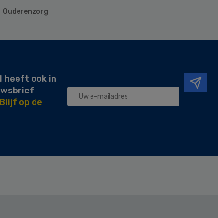
Ouderenzorg
l heeft ook in
uwsbrief
Blijf op de