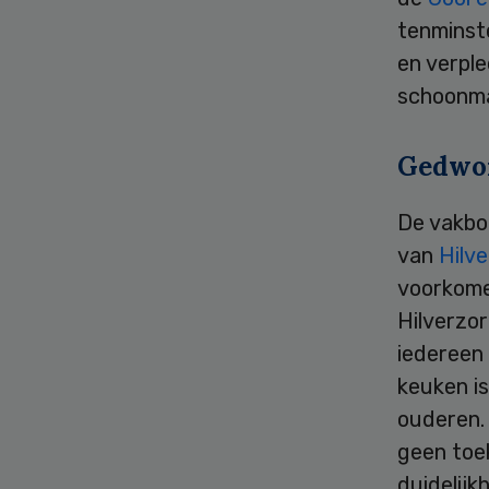
tenminst
en verpl
schoonma
Gedwon
De vakbo
van
Hilv
voorkome
Hilverzor
iedereen 
keuken i
ouderen.
geen toek
duidelijk