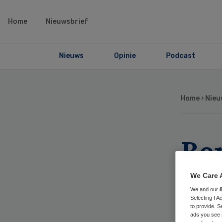
Home
Nieuwsbrief
Nieuws
Opinie
Podcast
Home
›
Nieu
Be
ru
We Care 
We and our
Hi
Selecting I 
to provide. S
ads you see 