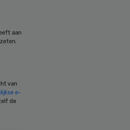
eeft aan
ezeten.
cht van
ijkse e-
zelf de