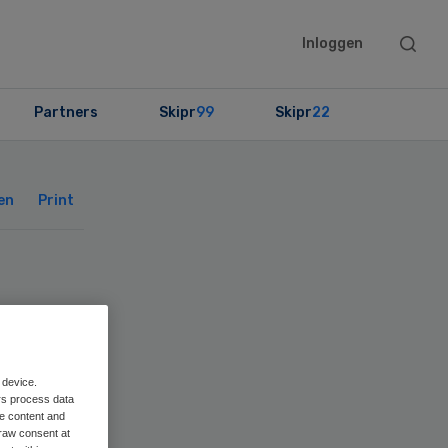
Searc
Inloggen
this
websit
Partners
Skipr
99
Skipr
22
Primary
Sidebar
en
Print
 device.
rs process data
me content and
raw consent at