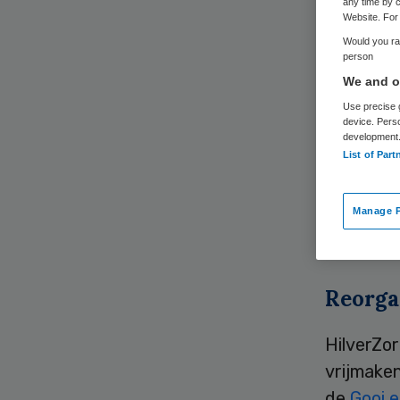
any time by c
Website. For 
Would you rat
person
We and ou
Use precise g
device. Pers
De onder
development
List of Part
Hilversu
de raad 
vakbonde
Manage P
plan. Dat
Reorga
HilverZor
vrijmaken
de
Gooi e