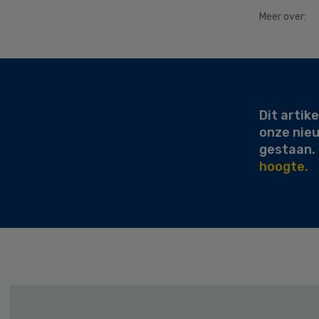
Meer over:
Secondary
Sidebar
Dit artike
onze nie
gestaan.
hoogte.