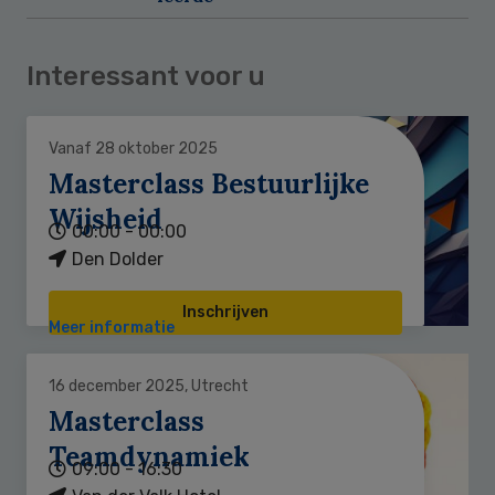
Interessant voor u
Vanaf 28 oktober 2025
Masterclass Bestuurlijke
Wijsheid
00:00 - 00:00
Den Dolder
Inschrijven
Meer informatie
16 december 2025, Utrecht
Masterclass
Teamdynamiek
09:00 - 16:30