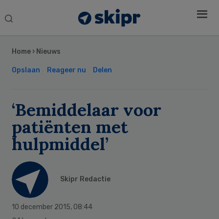
Search
this
Secondary
website
Sidebar
Home
›
Nieuws
Opslaan
Reageer nu
Delen
‘Bemiddelaar voor
patiënten met
hulpmiddel’
Skipr Redactie
10 december 2015
,
08:44