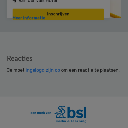
Van der Valk Hotel
Inschrijven
Meer informatie
Reader
Reacties
Interactions
Je moet
ingelogd zijn op
om een reactie te plaatsen.