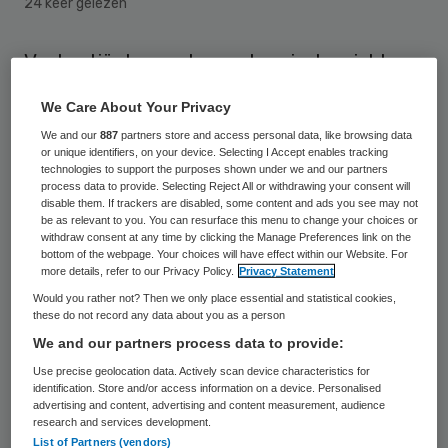
24 keer gelezen
Veel patiënten met een chronische ziekte,
ouderen en gehandicapten hebben
We Care About Your Privacy
problemen bij het aanvragen of het
We and our
887
partners store and access personal data, like browsing data
vervangen van een hulpmiddel. Dat blijkt
or unique identifiers, on your device. Selecting I Accept enables tracking
technologies to support the purposes shown under we and our partners
van een onderzoek van de
process data to provide. Selecting Reject All or withdrawing your consent will
disable them. If trackers are disabled, some content and ads you see may not
Patiëntenfederatie NPCF. De federatie
be as relevant to you. You can resurface this menu to change your choices or
vindt dat mensen die veel hulpmiddelen
withdraw consent at any time by clicking the Manage Preferences link on the
bottom of the webpage. Your choices will have effect within our Website. For
nodig hebben een vaste bemiddelaar
more details, refer to our Privacy Policy.
Privacy Statement
moeten krijgen die contacten legt met
Would you rather not? Then we only place essential and statistical cookies,
these do not record any data about you as a person
fabrikanten, gemeenten en
We and our partners process data to provide:
zorgverzekeraars.
Use precise geolocation data. Actively scan device characteristics for
identification. Store and/or access information on a device. Personalised
advertising and content, advertising and content measurement, audience
“Hulpmiddelen kunnen de kwaliteit van
research and services development.
leven flink vergroten. Mensen die daarvan
List of Partners (vendors)