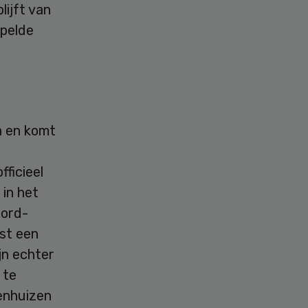
lijft van
epelde
a en komt
fficieel
 in het
oord-
st een
jn echter
 te
enhuizen