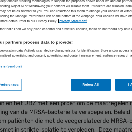
Accept enables tracking technologies to support the purposes shown under we and our partne
electing Reject All or withdrawing your consent will disable them. If trackers are disabled, so
may not be as relevant to you. You can resurface this menu to change your choices or withd
licking the Manage Preferences link on the bottom of the webpage. Your choices will have eff
Skipr Redactie
7 april 2016
,
14:23
86 keer gelezen
more details, refer to our Privacy Policy.
Privacy Statement
her not? Then we only place essential and statistical cookies, these do not record any data
r partners process data to provide:
n en het Jeroen Bosch Ziekenhuis (JBZ) versoep
eolocation data. Actively scan device characteristics for identification. Store and/or access 
f het beleid met betrekking tot de veegerelateer
onalised advertising and content, advertising and content measurement, audience research 
 zij omdat naar hun zeggen deze MRSA-bacterie, d
.
ners (vendors)
 in de provincie Noord-Brabant, minder snel van 
dt overgedragen dan andere MRSA-typen.
references
Reject All
I 
tartte de afdeling hygiëne & infectiepreventie va
n en het JBZ met een proef om de maatregelen 
ding van de MRSA-bacterie te versoepelen. Beleid
om patiënten die met de veegerelateerde MRSA-b
met in strikte isolatie te verplegen. Deze maatre