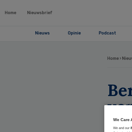
Home
Nieuwsbrief
Nieuws
Opinie
Podcast
Home
›
Nieu
Be
ve
bel
We Care 
We and our