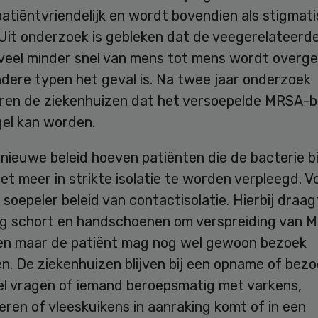
patiëntvriendelijk en wordt bovendien als stigmat
 Uit onderzoek is gebleken dat de veegerelateer
 veel minder snel van mens tot mens wordt overg
ndere typen het geval is. Na twee jaar onderzoek
ren de ziekenhuizen dat het versoepelde MRSA-b
gel kan worden.
nieuwe beleid hoeven patiënten die de bacterie bi
et meer in strikte isolatie te worden verpleegd. V
 soepeler beleid van contactisolatie. Hierbij draag
ng schort en handschoenen om verspreiding van 
n maar de patiënt mag nog wel gewoon bezoek
n. De ziekenhuizen blijven bij een opname of bez
wel vragen of iemand beroepsmatig met varkens,
ren of vleeskuikens in aanraking komt of in een