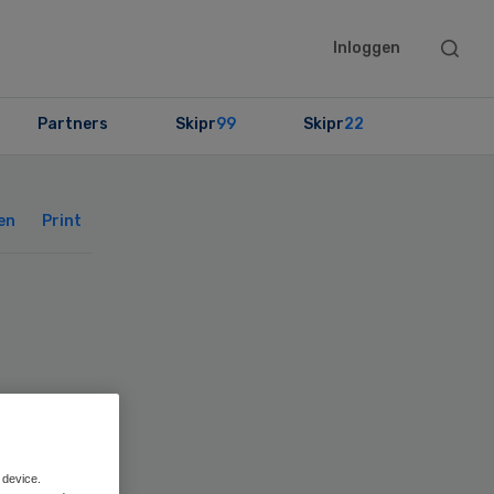
Searc
Inloggen
this
websit
Partners
Skipr
99
Skipr
22
Primary
Sidebar
en
Print
-
 device.