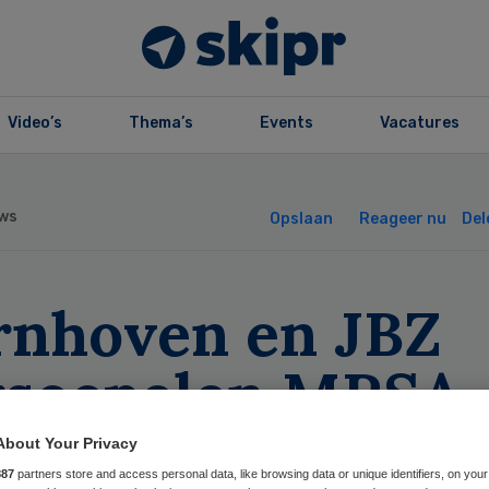
Video’s
Thema’s
Events
Vacatures
ws
Opslaan
Reageer nu
Del
rnhoven en JBZ
rsoepelen MRSA
eid
About Your Privacy
887
partners store and access personal data, like browsing data or unique identifiers, on your