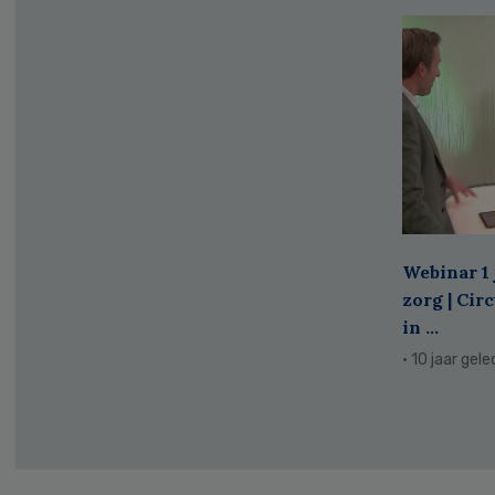
Webinar 1 
zorg | Cir
in ...
· 10 jaar gel