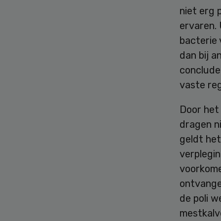
niet erg 
ervaren.
bacterie
dan bij a
conclude
vaste re
Door het 
dragen ni
geldt het
verplegi
voorkome
ontvange
de poli 
mestkalve