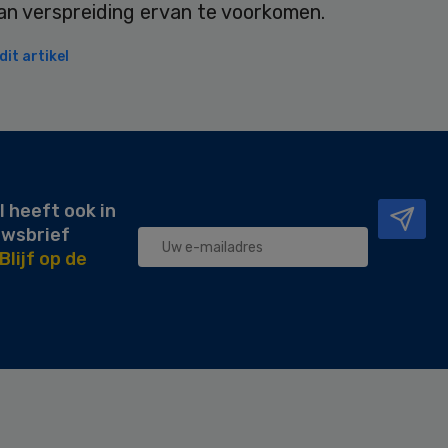
aan verspreiding ervan te voorkomen.
it artikel
l heeft ook in
uwsbrief
Blijf op de