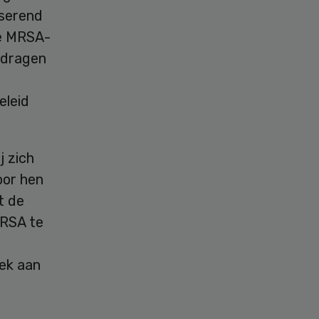
iserend
de MRSA-
edragen
eleid
j zich
oor hen
t de
MRSA te
oek aan