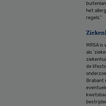
buitenlan
het alle
regels.”
Zieken
MRSA is 
als ‘ziek
ziekenhui
de lifest
onderzoe
Brabant 
eventuel
kwetsbaar
bestrijd