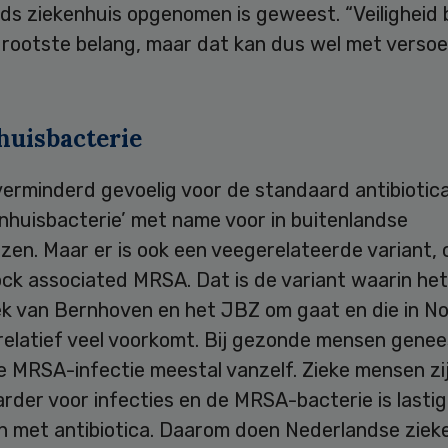
ds ziekenhuis opgenomen is geweest. “Veiligheid b
rgrootste belang, maar dat kan dus wel met verso
huisbacterie
verminderd gevoelig voor de standaard antibiotic
enhuisbacterie’ met name voor in buitenlandse
zen. Maar er is ook een veegerelateerde variant, o
ock associated MRSA. Dat is de variant waarin het
k van Bernhoven en het JBZ om gaat en die in N
relatief veel voorkomt. Bij gezonde mensen genee
e MRSA-infectie meestal vanzelf. Zieke mensen zi
der voor infecties en de MRSA-bacterie is lastig
en met antibiotica. Daarom doen Nederlandse ziek