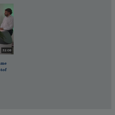
32:08
zame
stof