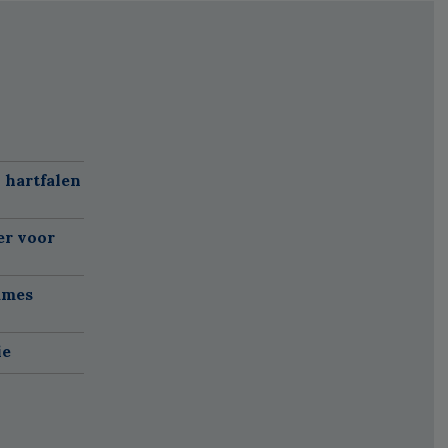
 hartfalen
er voor
ames
ie