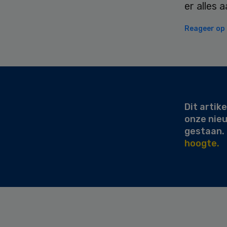
er alles 
Reageer op d
Secondary
Sidebar
Dit artike
onze nie
gestaan.
hoogte.