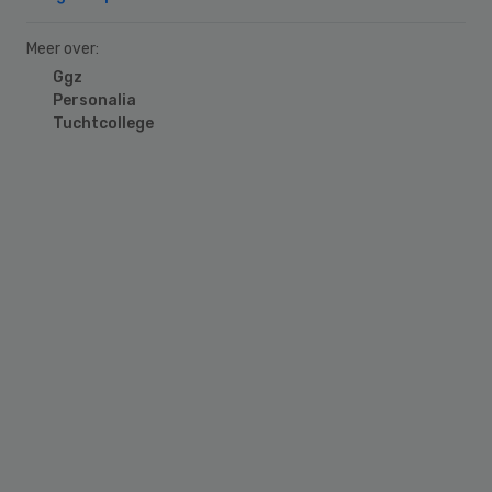
Meer over:
Ggz
Personalia
Tuchtcollege
Primary
Sidebar