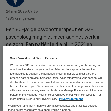
24 mei 2023
,
09:33
1285 keer gelezen
Een 80-jarige psychotherapeut en GZ-
psycholoog mag niet meer aan het werk in
de zorg. Een patiënte die hij in 2021 en
2022 behandelde heeft hij tijdens twee
behandelsessies op zijn slaapkamer onder
We Care About Your Privacy
meer betast en ook heeft hij haar omhelsd
We and our
889
partners store and access personal data, like browsing data
or unique identifiers, on your device. Selecting I Accept enables tracking
in een auto, nadat de twee met elkaar uit
technologies to support the purposes shown under we and our partners
process data to provide. Selecting Reject All or withdrawing your consent will
eten waren geweest.
disable them. If trackers are disabled, some content and ads you see may not
be as relevant to you. You can resurface this menu to change your choices or
withdraw consent at any time by clicking the Manage Preferences link on the
bottom of the webpage. Your choices will have effect within our Website. For
Het Regionaal Tuchtcollege voor de
more details, refer to our Privacy Policy.
Privacy Statement
Gezondheidszorg Amsterdam vindt dat de
Would you rather not? Then we only place essential and statistical cookies,
these do not record any data about you as a person