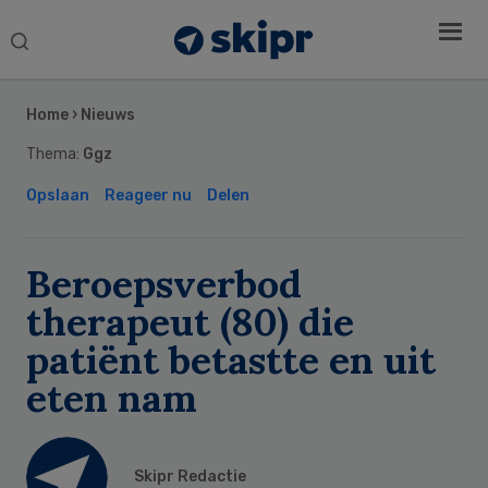
Search
this
Secondary
website
Sidebar
Home
›
Nieuws
Thema:
Ggz
Opslaan
Reageer nu
Delen
Beroepsverbod
therapeut (80) die
patiënt betastte en uit
eten nam
Skipr Redactie