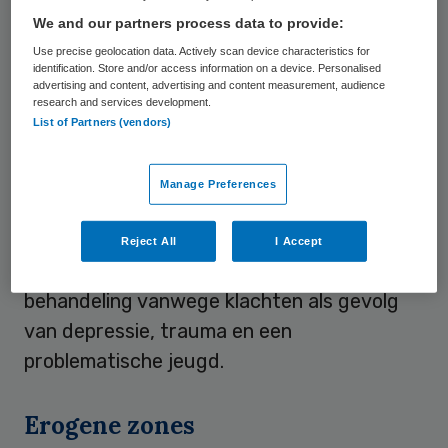
man zich in “ernstige mate
We and our partners process data to provide:
grensoverschrijdend” en niet professioneel
Use precise geolocation data. Actively scan device characteristics for
heeft gedragen.
identification. Store and/or access information on a device. Personalised
advertising and content, advertising and content measurement, audience
research and services development.
De man had ruim 30 jaar een eigen praktijk
List of Partners (vendors)
aan huis en behandelde sinds 2021 nog
ongeveer tien patiënten. De
Manage Preferences
behandelsessies vonden plaats in zijn
woonkamer en slaapkamer. De vrouw die
Reject All
I Accept
over hem had geklaagd stond bij hem onder
behandeling vanwege klachten als gevolg
van depressie, trauma en een
problematische jeugd.
Erogene zones