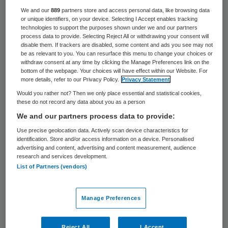
36 keer gelezen
We and our
889
partners store and access personal data, like browsing data
or unique identifiers, on your device. Selecting I Accept enables tracking
technologies to support the purposes shown under we and our partners
Bertine Lahuis en Michael Müller treden toe
process data to provide. Selecting Reject All or withdrawing your consent will
tot het bestuur van de Nederlandse
disable them. If trackers are disabled, some content and ads you see may not
be as relevant to you. You can resurface this menu to change your choices or
Vereniging voor Psychiatrie (NVvP). De
withdraw consent at any time by clicking the Manage Preferences link on the
bottom of the webpage. Your choices will have effect within our Website. For
twee nieuwe bestuursleden zijn op 27
more details, refer to our Privacy Policy.
Privacy Statement
maart door het verenigingsbestuur en de
Would you rather not? Then we only place essential and statistical cookies,
these do not record any data about you as a person
ledenraad voor een termijn van drie jaar
We and our partners process data to provide:
benoemd.
Use precise geolocation data. Actively scan device characteristics for
identification. Store and/or access information on a device. Personalised
Lahuis is kinder- en jeugdpsychiater en
advertising and content, advertising and content measurement, audience
research and services development.
voorzitter van de raad van bestuur van
List of Partners (vendors)
Karakter. Eerder was zij voor de NVvP
actief in de Ledenraad en in de Taskforce
Manage Preferences
Kinder- en Jeugdpsychiatrie. Müller is een
nieuw gezicht binnen de vereniging. Hij
Reject All
I Accept