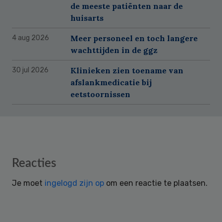
de meeste patiënten naar de
huisarts
Meer personeel en toch langere
4 aug 2026
wachttijden in de ggz
Klinieken zien toename van
30 jul 2026
afslankmedicatie bij
eetstoornissen
Reader
Reacties
Interactions
Je moet
ingelogd zijn op
om een reactie te plaatsen.