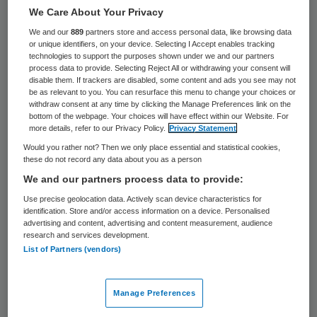
We Care About Your Privacy
Bij een buitenlandse student aan de
We and our
889
partners store and access personal data, like browsing data
Technische Universiteit Eindhoven (TU/e) is
or unique identifiers, on your device. Selecting I Accept enables tracking
technologies to support the purposes shown under we and our partners
een besmettelijke vorm van tuberculose
process data to provide. Selecting Reject All or withdrawing your consent will
geconstateerd. Medestudenten en
disable them. If trackers are disabled, some content and ads you see may not
be as relevant to you. You can resurface this menu to change your choices or
personeel van GGD Brabant Zuid-Oost
withdraw consent at any time by clicking the Manage Preferences link on the
bottom of the webpage. Your choices will have effect within our Website. For
waarmee hij contact had, zijn benaderd
more details, refer to our Privacy Policy.
Privacy Statement
voor onderzoek.
Would you rather not? Then we only place essential and statistical cookies,
these do not record any data about you as a person
We and our partners process data to provide:
Dit meldt het
Eindhovens Dagblad
op 12
Use precise geolocation data. Actively scan device characteristics for
augustus.
identification. Store and/or access information on a device. Personalised
advertising and content, advertising and content measurement, audience
research and services development.
Biomedische Technologie
List of Partners (vendors)
De student deed onderzoek aan de
Manage Preferences
faculteit Biomedische Technologie (BMT).