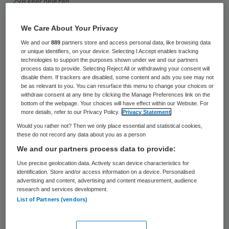
298 keer gelezen
We Care About Your Privacy
Jeroen van Oijen is opgestapt als
We and our
889
partners store and access personal data, like browsing data
bestuurder van Jeugdhulp Friesland. Hij
or unique identifiers, on your device. Selecting I Accept enables tracking
neemt verantwoordelijkheid voor het
technologies to support the purposes shown under we and our partners
process data to provide. Selecting Reject All or withdrawing your consent will
mislopen van de aanbesteding van hoog-
disable them. If trackers are disabled, some content and ads you see may not
be as relevant to you. You can resurface this menu to change your choices or
specialistische jeugdghulp in de Friese
withdraw consent at any time by clicking the Manage Preferences link on the
bottom of the webpage. Your choices will have effect within our Website. For
gemeenten, zo is te lezen in een persbericht
more details, refer to our Privacy Policy.
Privacy Statement
van de organisatie.
Would you rather not? Then we only place essential and statistical cookies,
these do not record any data about you as a person
“De terugkeer van Van Oijen, na een periode
We and our partners process data to provide:
van afwezigheid, vond plaats in een
Use precise geolocation data. Actively scan device characteristics for
identification. Store and/or access information on a device. Personalised
complexe periode met de aanbesteding
advertising and content, advertising and content measurement, audience
research and services development.
hoog-specialistische jeugdhulp”, zo laat de
List of Partners (vendors)
organisatie weten. “Hierin trekken de Friese
gemeenten en zeven zorgaanbieders