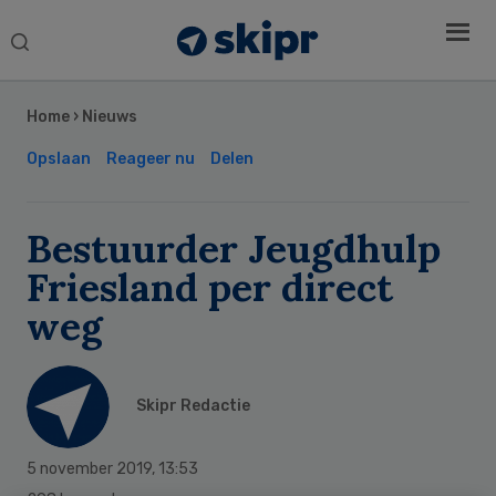
Search
this
Secondary
website
Sidebar
Home
›
Nieuws
Opslaan
Reageer nu
Delen
Bestuurder Jeugdhulp
Friesland per direct
weg
Skipr Redactie
5 november 2019
,
13:53