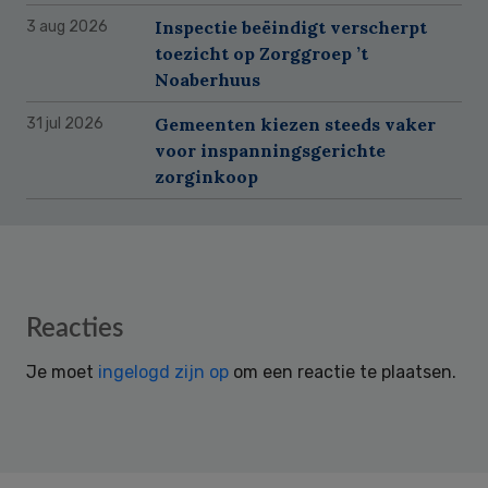
Inspectie beëindigt verscherpt
3 aug 2026
toezicht op Zorggroep ’t
Noaberhuus
Gemeenten kiezen steeds vaker
31 jul 2026
voor inspanningsgerichte
zorginkoop
Reader
Reacties
Interactions
Je moet
ingelogd zijn op
om een reactie te plaatsen.