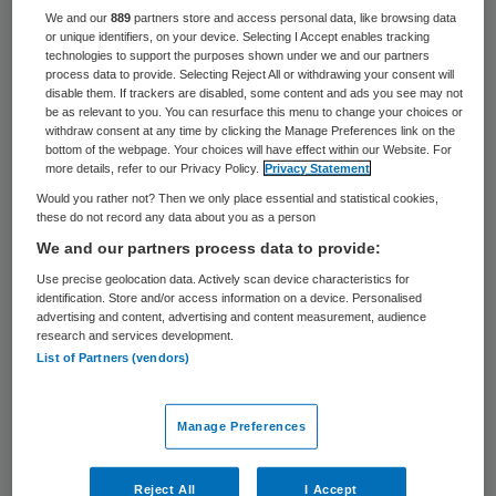
3671 keer gelezen
We and our
889
partners store and access personal data, like browsing data
or unique identifiers, on your device. Selecting I Accept enables tracking
Martijn Wiesenekker, CFO en lid van de raad
technologies to support the purposes shown under we and our partners
process data to provide. Selecting Reject All or withdrawing your consent will
van bestuur, vertrekt eind dit jaar bij
disable them. If trackers are disabled, some content and ads you see may not
be as relevant to you. You can resurface this menu to change your choices or
ziekenhuis HMC (Haaglanden Medisch
withdraw consent at any time by clicking the Manage Preferences link on the
Centrum) in Den Haag.
bottom of the webpage. Your choices will have effect within our Website. For
more details, refer to our Privacy Policy.
Privacy Statement
Would you rather not? Then we only place essential and statistical cookies,
these do not record any data about you as a person
Wiesenekker
is ruim vier jaar verbonden
We and our partners process data to provide:
geweest aan HMC. Hij zegt zelf dat hij zijn
Use precise geolocation data. Actively scan device characteristics for
loopbaan vanaf volgend jaar anders wil
identification. Store and/or access information on a device. Personalised
advertising and content, advertising and content measurement, audience
vorm geven. “Het is een persoonlijke keuze,
research and services development.
List of Partners (vendors)
vanuit de wens om mijn ervaring breder in
te zetten. Ik ga mij vooral richten op
interim-opdrachten als bestuurder en op
Manage Preferences
toezichthoudende functies.”
Reject All
I Accept