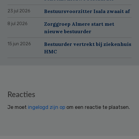
Bestuursvoorzitter Isala zwaait af
23 jul 2026
Zorggroep Almere start met
8 jul 2026
nieuwe bestuurder
Bestuurder vertrekt bij ziekenhuis
15 jun 2026
HMC
Reader
Reacties
Interactions
Je moet
ingelogd zijn op
om een reactie te plaatsen.