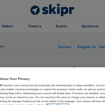
Video’s
Thema’s
Events
Vacatures
ws
Opslaan
Reageer nu
Del
stuursvoorzitter
ert Mulder stapt
About Your Privacy
887
partners store and access personal data, like browsing data or unique identifiers, on your
Accept enables tracking technologies to support the purposes shown under we and our partne
 Aveant
electing Reject All or withdrawing your consent will disable them. If trackers are disabled, so
may not be as relevant to you. You can resurface this menu to change your choices or withd
licking the Manage Preferences link on the bottom of the webpage. Your choices will have eff