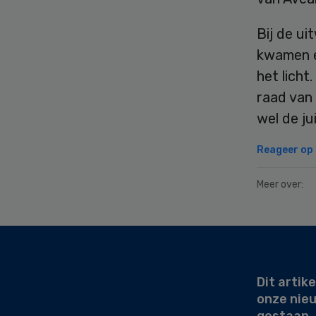
Bij de ui
kwamen e
het licht
raad van 
wel de ju
Reageer op d
Meer over:
Secondary
Sidebar
Dit artike
onze nie
gestaan.