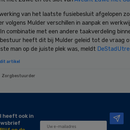
twerking van het laatste fusiebesluit afgelopen z
r volgens Mulder verschillen in aanpak en werkwi
. In combinatie met een andere taakverdeling binn
bestuur heeft dit bij Mulder geleid tot de vraag o
iste man op de juiste plek was, meldt
DeStadUtrec
it artikel
Zorgbestuurder
l heeft ook in
uwsbrief
Blijf op de