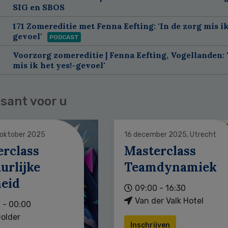
SIG en SBOS
171 Zomereditie met Fenna Eefting: 'In de zorg mis ik
gevoel'
PODCAST
Voorzorg zomereditie | Fenna Eefting, Vogellanden: 
mis ik het yes!-gevoel'
sant voor u
 oktober 2025
16 december 2025, Utrecht
erclass
Masterclass
urlijke
Teamdynamiek
heid
09:00 - 16:30
Van der Valk Hotel
 - 00:00
older
Inschrijven