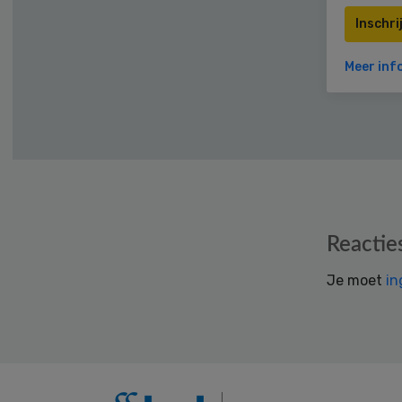
Inschri
Meer inf
Reader
Reactie
Interactions
Je moet
in