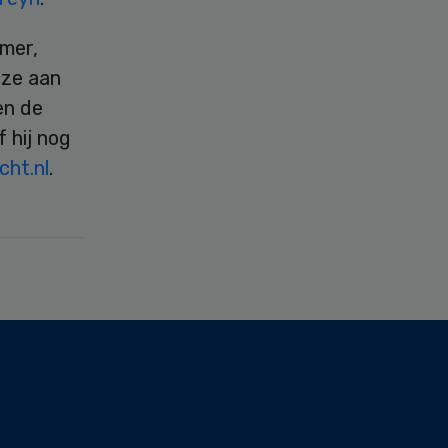
omer,
jze aan
en de
f hij nog
ht.nl
.