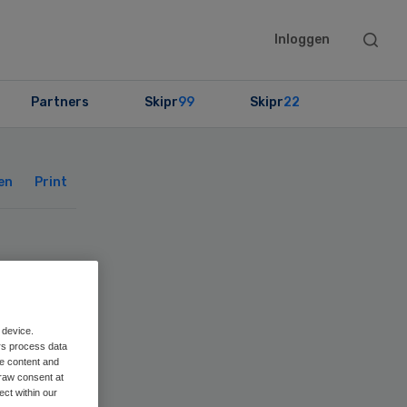
Searc
Inloggen
this
websit
Partners
Skipr
99
Skipr
22
Primary
Sidebar
en
Print
 op
 device.
rs process data
me content and
raw consent at
ect within our