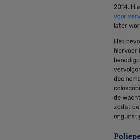
2014. Hi
voor ver
later wo
Het bevo
hiervoor 
benodigd
vervolgo
deelneme
coloscopi
de wachtt
zodat dee
ongunstig
Poliep