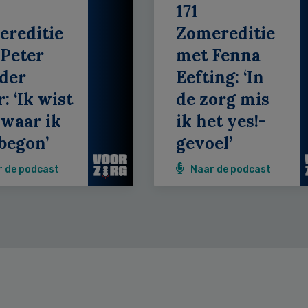
171
ereditie
Zomereditie
Peter
met Fenna
der
Eefting: ‘In
: ‘Ik wist
de zorg mis
 waar ik
ik het yes!-
begon’
gevoel’
r de podcast
Naar de podcast