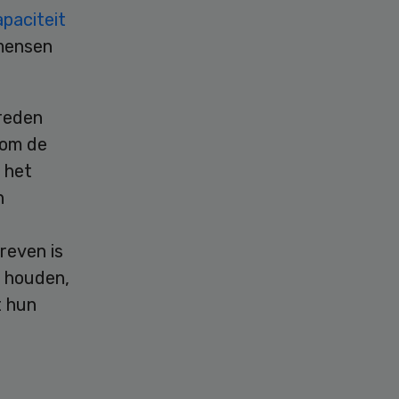
apaciteit
 mensen
reden
 om de
 het
n
reven is
e houden,
t hun