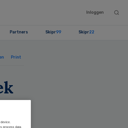
Searc
Inloggen
this
websit
Partners
Skipr
99
Skipr
22
Primary
Sidebar
en
Print
ek
n
 device.
rs process data