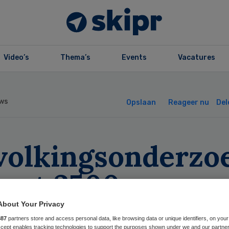
Video’s
Thema’s
Events
Vacatures
ws
Opslaan
Reageer nu
Del
volkingsonderzo
oort 2500 mense
t darmkanker op
About Your Privacy
887
partners store and access personal data, like browsing data or unique identifiers, on your
Accept enables tracking technologies to support the purposes shown under we and our partne