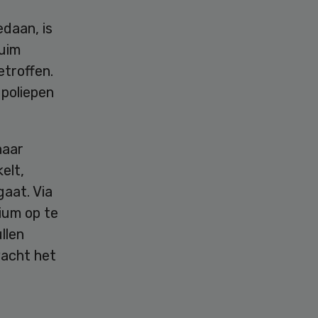
edaan, is
ruim
troffen.
poliepen
naar
elt,
gaat. Via
ium op te
llen
wacht het