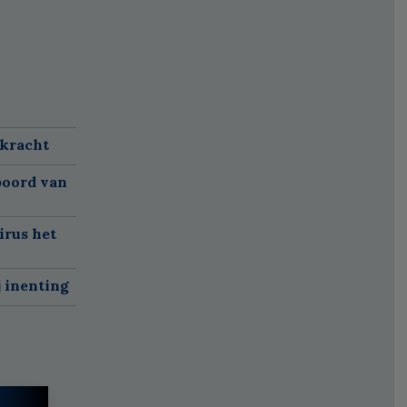
 kracht
boord van
irus het
j inenting