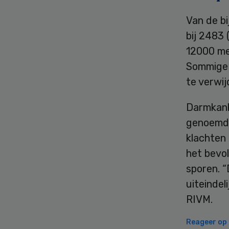
Van de bi
bij 2483
12000 me
Sommige 
te verwi
Darmkank
genoemd.
klachten 
het bevo
sporen. “
uiteindel
RIVM.
Reageer op d