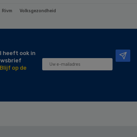
Rivm
Volksgezondheid
l heeft ook in
uwsbrief
Blijf op de