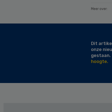
Meer over:
Secondary
Sidebar
Dit artike
onze nie
gestaan.
hoogte.