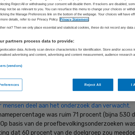
electing Reject All or withdrawing your consent will disable them. If trackers are disabled, so
may not be as relevant to you. You can resurface this menu to change your choices or withd
licking the Manage Preferences link on the bottom of the webpage. Your choices will have eff
Skipr Redactie
2 juli 2015
,
13:05
27 keer gelezen
more details, refer to our Privacy Policy.
Privacy Statement
her not? Then we only place essential and statistical cookies, these do not record any data
r partners process data to provide:
rste jaar van het bevolkingsonderzoek darmkanker 
eolocation data. Actively scan device characteristics for identification. Store and/or access 
0 mensen darmkanker gevonden. Dit blijkt uit een
onalised advertising and content, advertising and content measurement, audience research 
.
k van het Erasmus MC en het Antoni van Leeuwe
ners (vendors)
s in opdracht van het Rijksinstituut voor Volksg
 (RIVM).
references
Reject All
I 
erste jaar van het bevolkingsonderzoek darmkank
r mensen deel aan het onderzoek dan verwacht.
namepercentage was ruim 71 procent (bijna 530 
 Op basis van de proefbevolkingsonderzoeken wa
ing dat 60 procent van de doelgroep zou meedoe