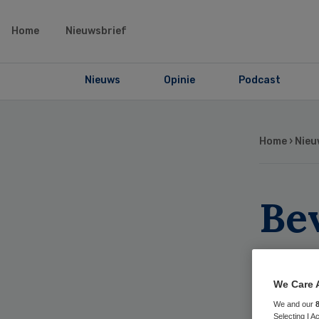
Home
Nieuwsbrief
Nieuws
Opinie
Podcast
Home
›
Nieu
Be
sp
me
We Care 
We and our
Selecting I 