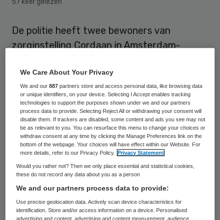
57 keer gelezen
De politie heeft twee bewoners van
zorginstelling Cordaan in Amsterdam-
Zuidoost aangehouden. Dat heeft een
We Care About Your Privacy
woordvoerder van de instelling donderdag
We and our
887
partners store and access personal data, like browsing data
bevestigd naar aanleiding van
or unique identifiers, on your device. Selecting I Accept enables tracking
berichtgeving in Het Parool.
technologies to support the purposes shown under we and our partners
process data to provide. Selecting Reject All or withdrawing your consent will
disable them. If trackers are disabled, some content and ads you see may not
be as relevant to you. You can resurface this menu to change your choices or
Cordaan-bewoners
withdraw consent at any time by clicking the Manage Preferences link on the
bottom of the webpage. Your choices will have effect within our Website. For
more details, refer to our Privacy Policy.
Privacy Statement
De bewoners van een woongroep voor licht
Would you rather not? Then we only place essential and statistical cookies,
verstandelijk gehandicapten worden
these do not record any data about you as a person
We and our partners process data to provide:
volgens de zegsman van
Cordaan
verdacht
Use precise geolocation data. Actively scan device characteristics for
van seksuele handelingen met een
identification. Store and/or access information on a device. Personalised
minderjarig meisje. “Wij zijn op de hoogte
advertising and content, advertising and content measurement, audience