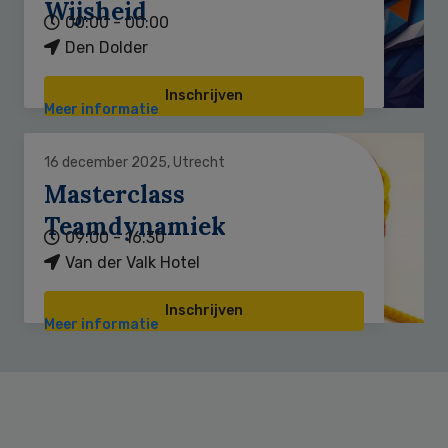
Wijsheid
00:00 - 00:00
Den Dolder
Inschrijven
Meer informatie
16 december 2025, Utrecht
Masterclass
Teamdynamiek
09:00 - 16:30
Van der Valk Hotel
Inschrijven
Meer informatie