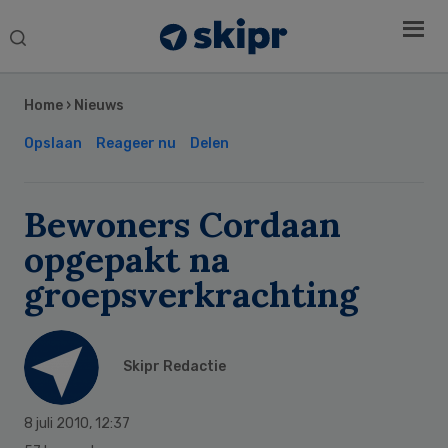
Search
this
Secondary
website
Sidebar
Home
›
Nieuws
Opslaan
Reageer nu
Delen
Bewoners Cordaan
opgepakt na
groepsverkrachting
Skipr Redactie
8 juli 2010
,
12:37