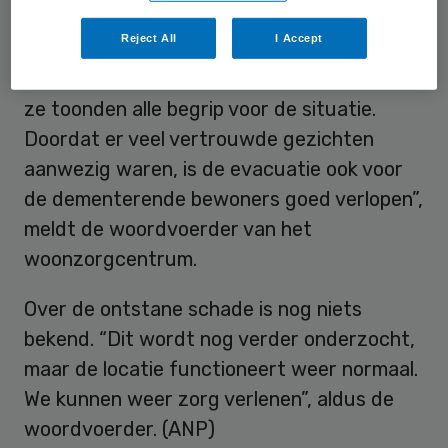
woonzorgcentra van Florence. “Mensen
Reject All
I Accept
waren geschrokken,
omdat ze opeens hun
vertrouwde ruimte moesten verlaten
. Maar
ze toonden alle begrip voor de situatie.
Doordat er veel vertrouwde gezichten
aanwezig waren, is de evacuatie ook voor
de dementerende bewoners goed verlopen”,
meldt de woordvoerder van het
woonzorgcentrum.
Over de ontstane schade is nog niets
bekend. “Dit wordt nog verder onderzocht,
maar de locatie functioneert weer normaal.
We kunnen weer zorg verlenen”, aldus de
woordvoerder. (ANP)