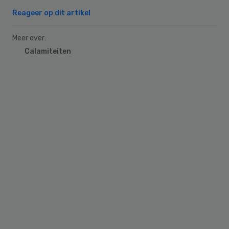
Reageer op dit artikel
Meer over:
Calamiteiten
Primary
Sidebar