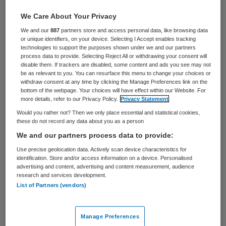
De eerste bewoners van Florence
We Care About Your Privacy
Woonzorgcentrum Vredenburch in Rijswijk
We and our
887
partners store and access personal data, like browsing data
or unique identifiers, on your device. Selecting I Accept enables tracking
zijn dinsdagmorgen weer teruggekeerd.
technologies to support the purposes shown under we and our partners
process data to provide. Selecting Reject All or withdrawing your consent will
Later in de ochtend zullen er meer volgen.
disable them. If trackers are disabled, some content and ads you see may not
Dit meldt de woordvoerder van het
be as relevant to you. You can resurface this menu to change your choices or
withdraw consent at any time by clicking the Manage Preferences link on the
woonzorgcentrum. Maandagavond werden
bottom of the webpage. Your choices will have effect within our Website. For
more details, refer to our Privacy Policy.
Privacy Statement
de bewoners geëvacueerd nadat de stroom
Would you rather not? Then we only place essential and statistical cookies,
was uitgevallen. Dit gebeurde na een
these do not record any data about you as a person
lekkage, waarbij kortsluiting ontstond.
We and our partners process data to provide:
Use precise geolocation data. Actively scan device characteristics for
Van de honderd bewoners hebben er dertig
identification. Store and/or access information on a device. Personalised
advertising and content, advertising and content measurement, audience
de nacht bij familie doorgebracht en twintig
research and services development.
List of Partners (vendors)
mensen hebben overnacht in de
ontmoetingsruimte. De overige vijftig zijn
Manage Preferences
ondergebracht in andere naburige