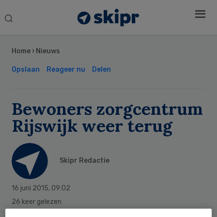
Search
this
Secondary
website
Sidebar
Home
›
Nieuws
Opslaan
Reageer nu
Delen
Bewoners zorgcentrum
Rijswijk weer terug
Skipr Redactie
16 juni 2015
,
09:02
26 keer gelezen