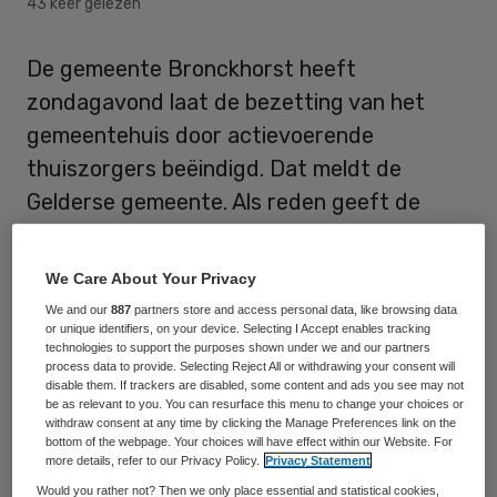
43 keer gelezen
De gemeente Bronckhorst heeft
zondagavond laat de bezetting van het
gemeentehuis door actievoerende
thuiszorgers beëindigd. Dat meldt de
Gelderse gemeente. Als reden geeft de
gemeente op dat “de actievoerders zich
helaas niet aan de afspraken hielden”.
We Care About Your Privacy
We and our
887
partners store and access personal data, like browsing data
Bij beëindiging van de bezetting zijn drie
or unique identifiers, on your device. Selecting I Accept enables tracking
technologies to support the purposes shown under we and our partners
aanhoudingen verricht, aldus een
process data to provide. Selecting Reject All or withdrawing your consent will
woordvoerster van vakbond FNV. Twee
disable them. If trackers are disabled, some content and ads you see may not
be as relevant to you. You can resurface this menu to change your choices or
medewerkers van de bond en een
withdraw consent at any time by clicking the Manage Preferences link on the
bottom of the webpage. Your choices will have effect within our Website. For
thuiszorgmedewerkster zijn volgens haar
more details, refer to our Privacy Policy.
Privacy Statement
overgebracht naar het politiebureau in
Would you rather not? Then we only place essential and statistical cookies,