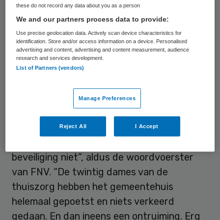
these do not record any data about you as a person
Doetinchem.
We and our partners process data to provide:
Use precise geolocation data. Actively scan device characteristics for
Artiestenoptreden
identification. Store and/or access information on a device. Personalised
advertising and content, advertising and content measurement, audience
research and services development.
Aanleiding voor de ontruiming is volgens de
List of Partners (vendors)
FNV een op Twitter circulerende foto,
waarop een van de actievoerders
Manage Preferences
zondagmiddag in het gemeentehuis op een
tafel stond tijdens een artiestenoptreden.
Reject All
I Accept
“Niemand nam daar aanstoot aan, ook de
beveiliging niet”, aldus de woordvoerster
van FNV. “De twintig dames van de
thuiszorg hebben het gemeentehuis
helemaal gepoetst en niets verkeerd
gedaan. En dan ineens een ontruiming. Erg