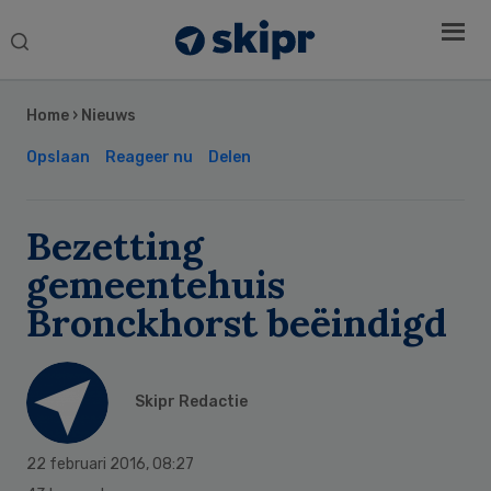
Search
this
Secondary
website
Sidebar
Home
›
Nieuws
Opslaan
Reageer nu
Delen
Bezetting
gemeentehuis
Bronckhorst beëindigd
Skipr Redactie
22 februari 2016
,
08:27