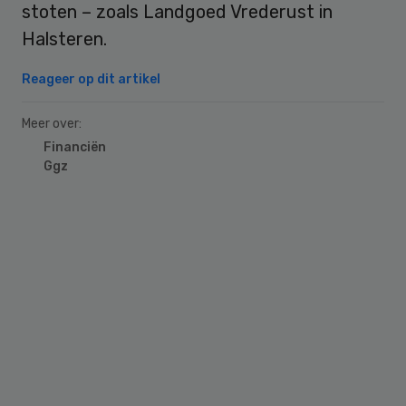
stoten – zoals Landgoed Vrederust in
Halsteren.
Reageer op dit artikel
Meer over:
Financiën
Ggz
Primary
Sidebar