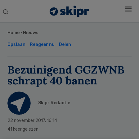
Search
this
Secondary
website
Sidebar
Home
›
Nieuws
Opslaan
Reageer nu
Delen
Bezuinigend GGZWNB
schrapt 40 banen
Skipr Redactie
22 november 2017
,
16:14
41 keer gelezen