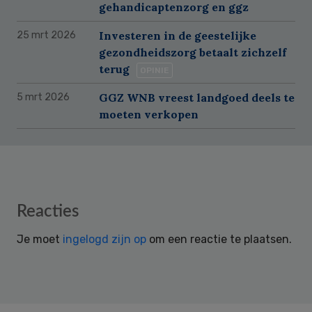
gehandicaptenzorg en ggz
Investeren in de geestelijke
25 mrt 2026
gezondheidszorg betaalt zichzelf
terug
OPINIE
GGZ WNB vreest landgoed deels te
5 mrt 2026
moeten verkopen
Reader
Reacties
Interactions
Je moet
ingelogd zijn op
om een reactie te plaatsen.