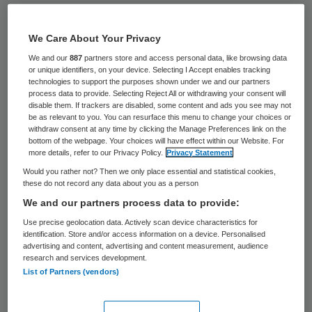
GGZ Westelijk Noord-Brabant (GGZWNB)
moet opnieuw een aantal banen schrappen.
We Care About Your Privacy
Komend jaar verdwijnt er 23 fte, goed voor
We and our
887
partners store and access personal data, like browsing data
or unique identifiers, on your device. Selecting I Accept enables tracking
zo’n 40 arbeidsplaatsen.
technologies to support the purposes shown under we and our partners
process data to provide. Selecting Reject All or withdrawing your consent will
disable them. If trackers are disabled, some content and ads you see may not
Dat schrijft het Brabants Dagblad op 22
be as relevant to you. You can resurface this menu to change your choices or
withdraw consent at any time by clicking the Manage Preferences link on the
november
. Het gaat om banen bij het Zorg
bottom of the webpage. Your choices will have effect within our Website. For
more details, refer to our Privacy Policy.
Privacy Statement
Diensten Centrum (ZDC) dat onder andere
Would you rather not? Then we only place essential and statistical cookies,
de dagbesteding regelt. GGZWNB voert nu
these do not record any data about you as a person
gesprekken met de medewerkers die hun
We and our partners process data to provide:
baan dreigen te verliezen. Volgende week
Use precise geolocation data. Actively scan device characteristics for
identification. Store and/or access information on a device. Personalised
spreekt de instelling met de vakbonden.
advertising and content, advertising and content measurement, audience
research and services development.
List of Partners (vendors)
Kostenbesparing