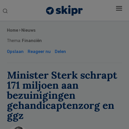
Search
this
Secondary
website
Sidebar
Home
›
Nieuws
Thema:
Financiën
Opslaan
Reageer nu
Delen
Minister Sterk schrapt
171 miljoen aan
bezuinigingen
gehandicaptenzorg en
ggz