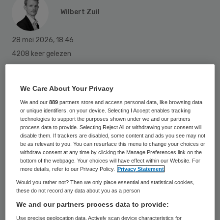
Wilbert Zuil
28 mei 2026
,
18:46
4208 keer gelezen
Minister Mirjam Sterk van Langdurige Zorg
We Care About Your Privacy
schrapt drie bezuinigingsmaatregelen voor
We and our
889
partners store and access personal data, like browsing data
de gehandicaptenzorg en langdurige ggz.
or unique identifiers, on your device. Selecting I Accept enables tracking
In totaal zouden de maatregelen 171 miljoen
technologies to support the purposes shown under we and our partners
process data to provide. Selecting Reject All or withdrawing your consent will
euro moeten besparen in 2027.
disable them. If trackers are disabled, some content and ads you see may not
be as relevant to you. You can resurface this menu to change your choices or
withdraw consent at any time by clicking the Manage Preferences link on the
bottom of the webpage. Your choices will have effect within our Website. For
Het gaat om de maatregelen Wlz-
more details, refer to our Privacy Policy.
Privacy Statement
behandeling, opschaling digitale zorg en
Would you rather not? Then we only place essential and statistical cookies,
these do not record any data about you as a person
meerjarig contracteren. De bezuinigingen
We and our partners process data to provide:
zouden voor 158 miljoen euro neervallen in
Use precise geolocation data. Actively scan device characteristics for