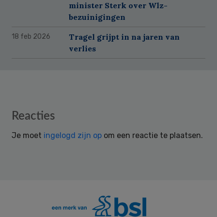
minister Sterk over Wlz-
bezuinigingen
Tragel grijpt in na jaren van
18 feb 2026
verlies
Reader
Reacties
Interactions
Je moet
ingelogd zijn op
om een reactie te plaatsen.