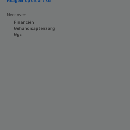
Reageer op dit artikel
Meer over:
Financiën
Gehandicaptenzorg
Ggz
Primary
Sidebar