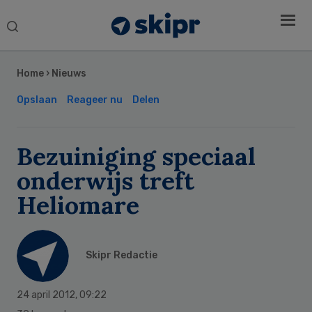
Search
this
Secondary
website
Sidebar
Home
›
Nieuws
Opslaan
Reageer nu
Delen
Bezuiniging speciaal
onderwijs treft
Heliomare
Skipr Redactie
24 april 2012
,
09:22