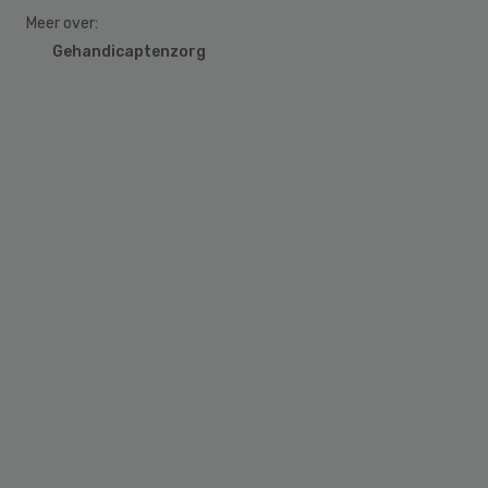
Meer over:
Gehandicaptenzorg
Primary
Sidebar