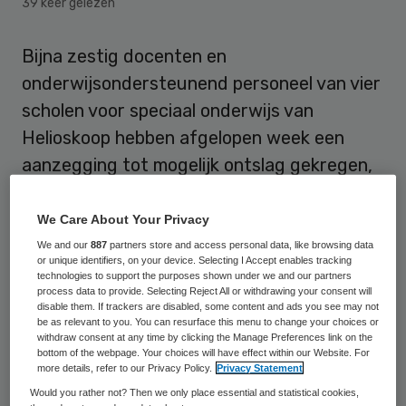
39 keer gelezen
Bijna zestig docenten en
onderwijsondersteunend personeel van vier
scholen voor speciaal onderwijs van
Helioskoop hebben afgelopen week een
aanzegging tot mogelijk ontslag gekregen,
zo meldt de Algemene Onderwijsbond
(AOB). De ontslagaanzeggingen zijn volgens
We Care About Your Privacy
de vakbond een direct gevolg van de
We and our
887
partners store and access personal data, like browsing data
or unique identifiers, on your device. Selecting I Accept enables tracking
bezuinigingen op het passend onderwijs.
technologies to support the purposes shown under we and our partners
process data to provide. Selecting Reject All or withdrawing your consent will
disable them. If trackers are disabled, some content and ads you see may not
De medewerkers worden per 1 mei
be as relevant to you. You can resurface this menu to change your choices or
withdraw consent at any time by clicking the Manage Preferences link on the
boventallig verklaard. Het ontslag wordt
bottom of the webpage. Your choices will have effect within our Website. For
more details, refer to our Privacy Policy.
Privacy Statement
aangezegd per 1 augustus 2013. Een jaar
Would you rather not? Then we only place essential and statistical cookies,
later moet nog eens eenzelfde aantal