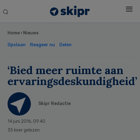
Search
this
Secondary
website
Sidebar
Home
›
Nieuws
Opslaan
Reageer nu
Delen
‘Bied meer ruimte aan
ervaringsdeskundigheid’
Skipr Redactie
14 juni 2016
,
09:40
35 keer gelezen