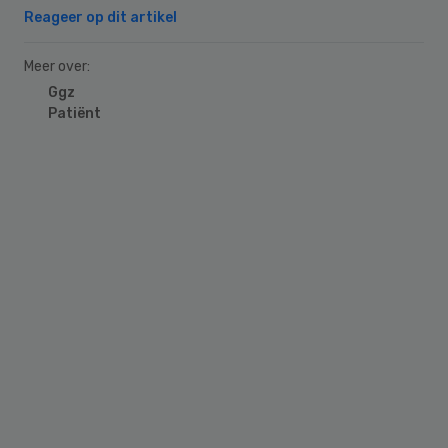
Reageer op dit artikel
Meer over:
Ggz
Patiënt
Primary
Sidebar