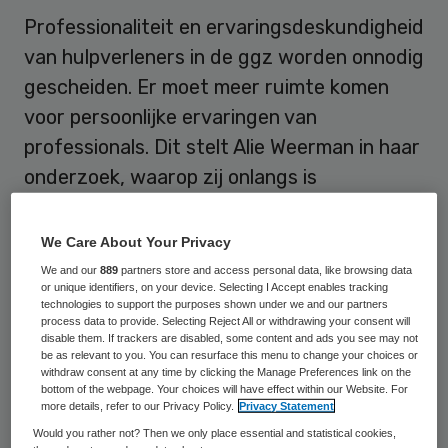
Professionaliteit en ervaringsdeskundigheid
van hulpverleners in de ggz worden onnodig
gescheiden. Er moet meer ruimte komen
voor persoonlijke ervaringen van
professionals. Dit stelt Alie Weerman in haar
onderzoek, waarop zij onlangs is
gepromoveerd aan de Vrije Universiteit.
We Care About Your Privacy
De combinatie professionaliteit en
We and our
889
partners store and access personal data, like browsing data
ervaringsdeskundigheid werd in eerste
or unique identifiers, on your device. Selecting I Accept enables tracking
technologies to support the purposes shown under we and our partners
instantie gezien als iets onwenselijks: je was
process data to provide. Selecting Reject All or withdrawing your consent will
disable them. If trackers are disabled, some content and ads you see may not
óf ervaringsdeskundige óf professioneel
be as relevant to you. You can resurface this menu to change your choices or
opgeleid sociaal werker. Met haar
withdraw consent at any time by clicking the Manage Preferences link on the
bottom of the webpage. Your choices will have effect within our Website. For
onderzoek
wil Weerman
more details, refer to our Privacy Policy.
Privacy Statement
ervaringsdeskundigen een steun in de rug
Would you rather not? Then we only place essential and statistical cookies,