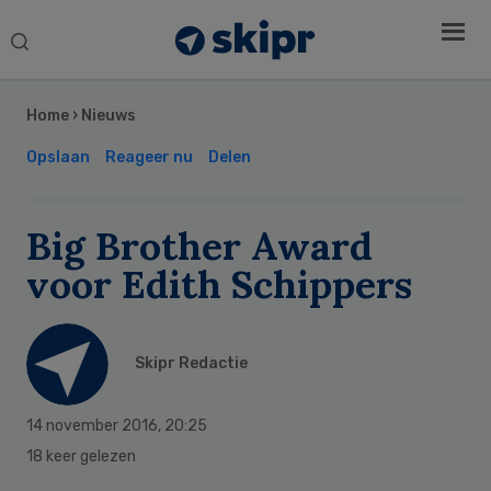
Search
this
Secondary
website
Sidebar
Home
›
Nieuws
Opslaan
Reageer nu
Delen
Big Brother Award
voor Edith Schippers
Skipr Redactie
14 november 2016
,
20:25
18 keer gelezen