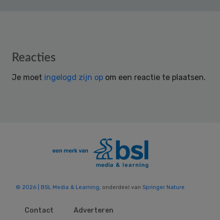
Reader
Reacties
Interactions
Je moet
ingelogd zijn op
om een reactie te plaatsen.
© 2026 | BSL Media & Learning
, onderdeel van
Springer Nature
Contact
Adverteren