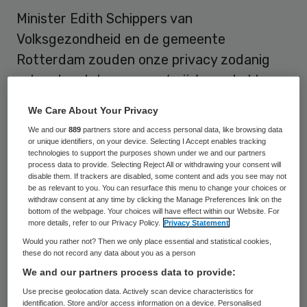
Minister Edith Schippers van
Volksgezondheid en de gemeente
Rotterdam zouden onze privacy zodanig
schenden dat ze er een ‘prijs’ voor hebben
gewonnen. Schippers krijgt de zogenoemde
We Care About Your Privacy
Big Brother Award omdat ze
We and our
889
partners store and access personal data, like browsing data
zorgverzekeraars meer mogelijkheden wil
or unique identifiers, on your device. Selecting I Accept enables tracking
technologies to support the purposes shown under we and our partners
geven medische gegevens van klanten te
process data to provide. Selecting Reject All or withdrawing your consent will
disable them. If trackers are disabled, some content and ads you see may not
bekijken.
be as relevant to you. You can resurface this menu to change your choices or
withdraw consent at any time by clicking the Manage Preferences link on the
bottom of the webpage. Your choices will have effect within our Website. For
Initiatiefnemer van de prijs, Bits of
more details, refer to our Privacy Policy.
Privacy Statement
Freedom, geeft daarnaast de zogeheten
Would you rather not? Then we only place essential and statistical cookies,
these do not record any data about you as a person
‘expertprijs’, voor privacyschendingen die
We and our partners process data to provide:
minder aandacht krijgen, aan de gemeente
Use precise geolocation data. Actively scan device characteristics for
Rotterdam. De stad krijgt die omdat de
identification. Store and/or access information on a device. Personalised