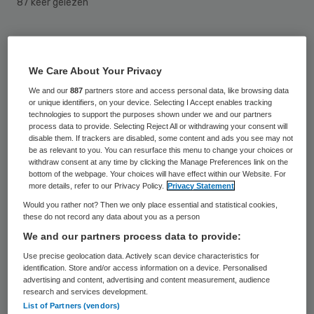
87 keer gelezen
Dat een hoge bloeddruk genetisch bepaald
kan zijn, was al langer bekend.
We Care About Your Privacy
Onderzoekers van onder meer het Erasmus
We and our
887
partners store and access personal data, like browsing data
or unique identifiers, on your device. Selecting I Accept enables tracking
Medisch Centrum en het Universitair
technologies to support the purposes shown under we and our partners
Medisch Centrum Utrecht hebben ontdekt
process data to provide. Selecting Reject All or withdrawing your consent will
disable them. If trackers are disabled, some content and ads you see may not
welke genen precies een rol spelen. Dit
be as relevant to you. You can resurface this menu to change your choices or
withdraw consent at any time by clicking the Manage Preferences link on the
hebben de ziekenhuizen maandag bekend
bottom of the webpage. Your choices will have effect within our Website. For
more details, refer to our Privacy Policy.
Privacy Statement
gemaakt.
Would you rather not? Then we only place essential and statistical cookies,
these do not record any data about you as a person
Publicatie in Nature Genetics
We and our partners process data to provide:
Use precise geolocation data. Actively scan device characteristics for
identification. Store and/or access information on a device. Personalised
De onderzoekers werkten samen met een
advertising and content, advertising and content measurement, audience
internationaal team van wetenschappers. In
research and services development.
List of Partners (vendors)
het vooraanstaande wetenschappelijke