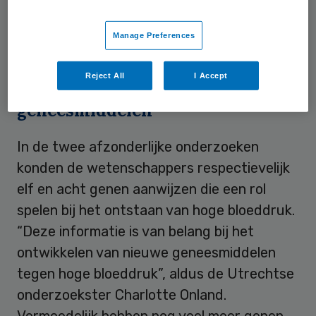
tijdschrift
Nature Genetic
s publiceerden zij
Manage Preferences
over hun bevindingen.
Reject All
I Accept
Ontwikkelijk nieuwe
geneesmiddelen
In de twee afzonderlijke onderzoeken
konden de wetenschappers respectievelijk
elf en acht genen aanwijzen die een rol
spelen bij het ontstaan van hoge bloeddruk.
“Deze informatie is van belang bij het
ontwikkelen van nieuwe geneesmiddelen
tegen hoge bloeddruk”, aldus de Utrechtse
onderzoekster Charlotte Onland.
Vermoedelijk hebben nog veel meer genen