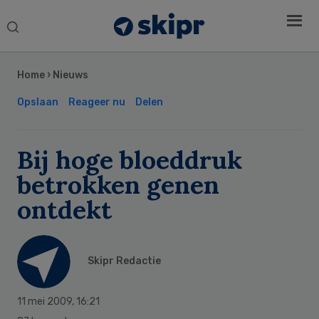
Search
this
Secondary
website
Sidebar
Home
›
Nieuws
Opslaan
Reageer nu
Delen
Bij hoge bloeddruk
betrokken genen
ontdekt
Skipr Redactie
11 mei 2009
,
16:21