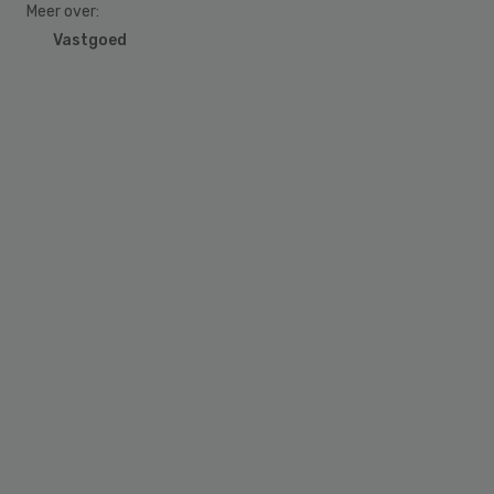
Meer over:
Vastgoed
Primary
Sidebar