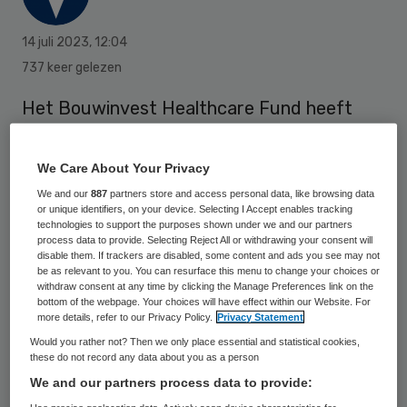
14 juli 2023
,
12:04
737 keer gelezen
Het Bouwinvest Healthcare Fund heeft
een zorggebouw gekocht in Dalfsen. Het
nog te bouwen complex is gekocht van
We Care About Your Privacy
Kuiper Ontwikkeling en gaat bestaan uit 80
We and our
887
partners store and access personal data, like browsing data
or unique identifiers, on your device. Selecting I Accept enables tracking
zorgwoningen, waar zwaardere zorg zal
technologies to support the purposes shown under we and our partners
worden verleend door Rosengaerde.
process data to provide. Selecting Reject All or withdrawing your consent will
disable them. If trackers are disabled, some content and ads you see may not
be as relevant to you. You can resurface this menu to change your choices or
withdraw consent at any time by clicking the Manage Preferences link on the
bottom of the webpage. Your choices will have effect within our Website. For
Het nieuwbouwproject ligt in de wijk
more details, refer to our Privacy Policy.
Privacy Statement
Oosterdalfsen, niet ver van het
Would you rather not? Then we only place essential and statistical cookies,
these do not record any data about you as a person
dorpscentrum van Dalfsen en op 10
We and our partners process data to provide:
kilometer afstand van Zwolle. Het gebouw