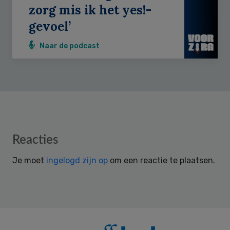
zorg mis ik het yes!-
gevoel’
Naar de podcast
Reader
Reacties
Interactions
Je moet
ingelogd zijn op
om een reactie te plaatsen.