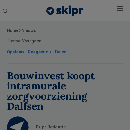
Search
this
Secondary
website
Sidebar
Home
›
Nieuws
Thema:
Vastgoed
Opslaan
Reageer nu
Delen
Bouwinvest koopt
intramurale
zorgvoorziening
Dalfsen
Skipr Redactie