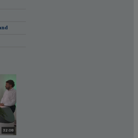
and
32:08