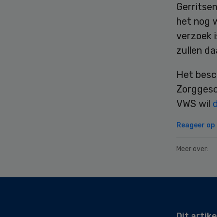
Gerritsen
het nog 
verzoek 
zullen d
Het besc
Zorggesc
VWS wil
Reageer op d
Meer over:
Secondary
Sidebar
Dit artike