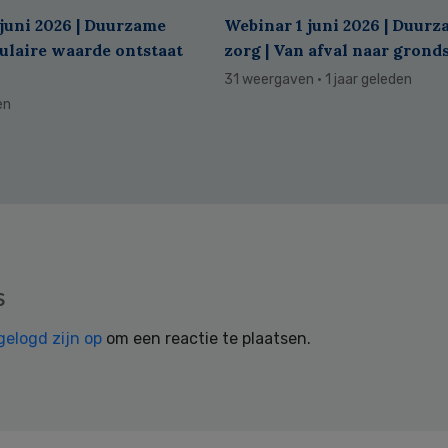
juni 2026 | Duurzame
Webinar 1 juni 2026 | Duur
culaire waarde ontstaat
zorg | Van afval naar grond
31 weergaven
· 1 jaar geleden
en
s
gelogd zijn op
om een reactie te plaatsen.