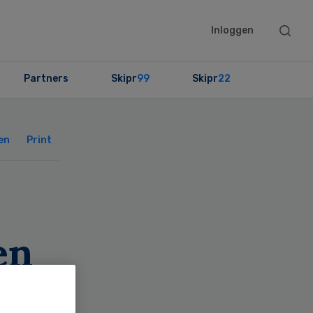
Searc
Inloggen
this
websit
Partners
Skipr
99
Skipr
22
Primary
Sidebar
en
Print
en