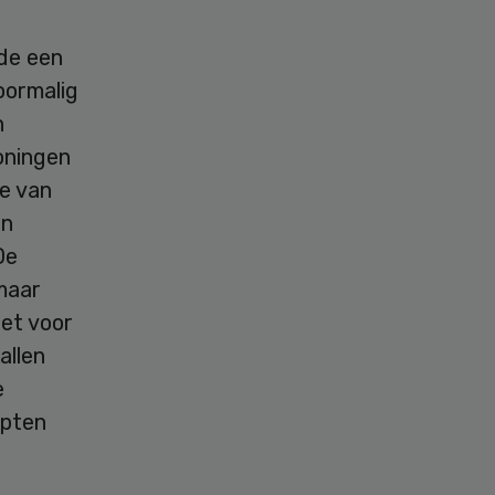
de een
oormalig
n
oningen
ee van
en
De
maar
iet voor
allen
e
apten