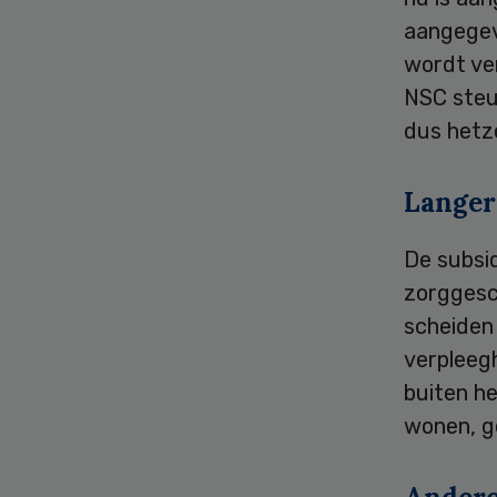
aangegev
wordt ver
NSC steun
dus hetz
Langer
De subsi
zorggesc
scheiden
verpleeg
buiten h
wonen, g