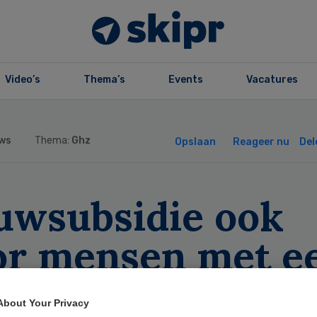
Video’s
Thema’s
Events
Vacatures
ws
Thema:
Ghz
Opslaan
Reageer nu
Del
uwsubsidie ook
or mensen met e
perking
About Your Privacy