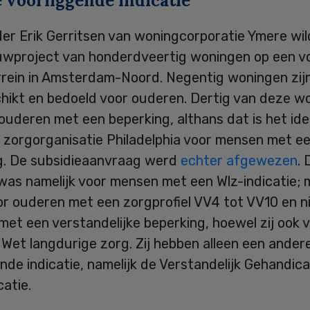
 voorliggende indicatie
er Erik Gerritsen van woningcorporatie Ymere wil
wproject van honderdveertig woningen op een v
rrein in Amsterdam-Noord. Negentig woningen zij
hikt en bedoeld voor ouderen. Dertig van deze w
 ouderen met een beperking, althans dat is het id
 zorgorganisatie Philadelphia voor mensen met e
g. De subsidieaanvraag werd
echter afgewezen
. 
was namelijk voor mensen met een Wlz-indicatie; 
or ouderen met een zorgprofiel VV4 tot VV10 en n
et een verstandelijke beperking, hoewel zij ook v
Wet langdurige zorg. Zij hebben alleen een ander
nde indicatie, namelijk de Verstandelijk Gehandic
catie.