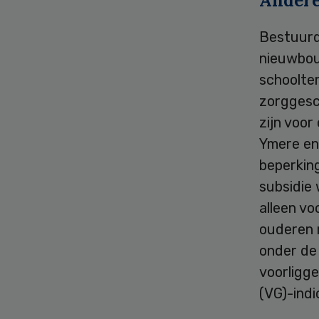
Andere
Bestuurd
nieuwbou
schoolte
zorggesc
zijn voor
Ymere en
beperkin
subsidie 
alleen vo
ouderen m
onder de 
voorligge
(VG)-indi