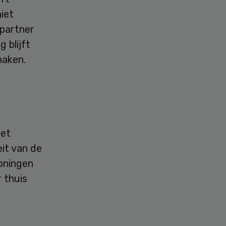
iet
epartner
 blijft
maken.
e
het
it van de
oningen
 thuis