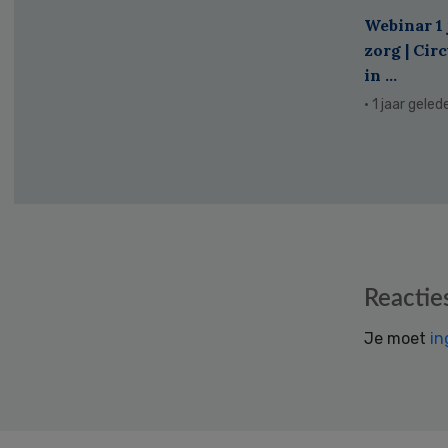
Webinar 1 
zorg | Cir
in ...
· 1 jaar geled
Reader
Reactie
Interactions
Je moet
in