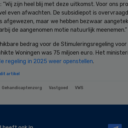
: “Wij zijn heel blij met deze uitkomst. Voor ons pro
wel even afwachten. De subsidiepot is overvraagd
is afgewezen, maar we hebben bezwaar aangete
aarbij de aangenomen motie natuurlijk meenemen.”
hikbare bedrag voor de Stimuleringsregeling voor
hikte Woningen was 75 miljoen euro. Het minister
de regeling in 2025 weer openstellen
.
it artikel
Gehandicaptenzorg
Vastgoed
VWS
l heeft ook in