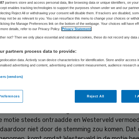
887
partners store and access personal data, like browsing data or unique identifiers, on your
Accept enables tracking technologies to support the purposes shown under we and our partne
electing Reject All or withdrawing your consent will disable them. If trackers are disabled, so
may not be as relevant to you. You can resurface this menu to change your choices or withd
Suzanne Bremmers
18 december 2024
,
10:56
894 keer ge
licking the Manage Preferences link on the bottom of the webpage. Your choices will have eff
more details, refer to our Privacy Policy.
Privacy Statement
her not? Then we only place essential and statistical cookies, these do not record any data
een ouderen, maar ook ouderen met een verstandel
g mogen gebruikmaken van de overheidssubsidie
r partners process data to provide:
ringsregeling Zorggeschikte woningen’. Een aang
eolocation data. Actively scan device characteristics for identification. Store and/or access 
onalised advertising and content, advertising and content measurement, audience research 
n Tweede Kamerlid Lisa Westerveld (GroenLinks-
.
ners (vendors)
leiding van een
artikel van Zorgvisie
heeft dat moge
references
Reject All
I 
 is tot twee keer toe uitgesteld omdat VWS-minis
 motie steeds ontraadde en Westerveld vermoe
 daardoor niet door de stemming zou komen. Dat 
ngenomen, komt omdat Westerveld in de motie hee