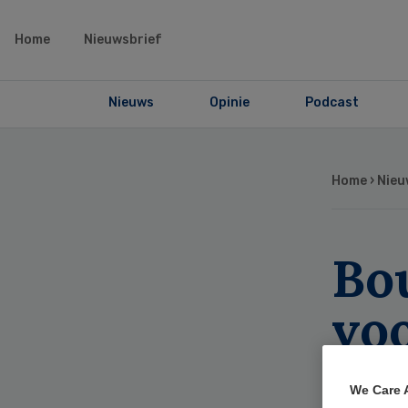
Home
Nieuwsbrief
Nieuws
Opinie
Podcast
Home
›
Nieu
Bo
vo
be
We Care 