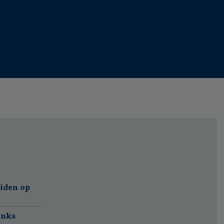
eiden op
anks