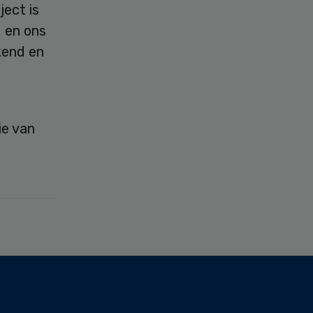
ject is
 en ons
kend en
ie van