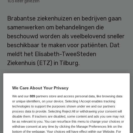
103 keer gelezen
Brabantse ziekenhuizen en bedrijven gaan
samenwerken om behandelingen die
beschouwd worden als veelbelovend sneller
beschikbaar te maken voor patiënten. Dat
meldt het Elisabeth-TweeSteden
Ziekenhuis (ETZ) in Tilburg.
De laatste stap naar de patiënt als het gaat
over zorginnovaties zou voor veel
We Care About Your Privacy
ontwikkelaars moeilijk zijn te maken. Dat
We and our
889
partners store and access personal data, like browsing data
or unique identifiers, on your device. Selecting I Accept enables tracking
komt door een vaak tijdrovende
technologies to support the purposes shown under we and our partners
process data to provide. Selecting Reject All or withdrawing your consent will
besluitvorming, complexe geldstromen die
disable them. If trackers are disabled, some content and ads you see may not
er mee gemoeid zijn en te weinig kennis van
be as relevant to you. You can resurface this menu to change your choices or
withdraw consent at any time by clicking the Manage Preferences link on the
elkaars dagelijkse praktijk. Om dit
bottom of the webpage. Your choices will have effect within our Website. For