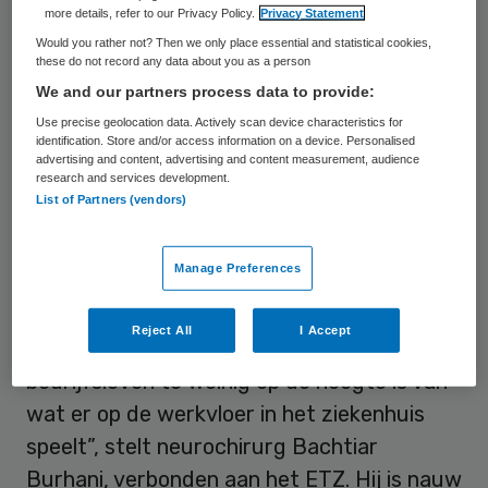
more details, refer to our Privacy Policy.
Privacy Statement
makkelijker te maken gaat de Brabantse
Would you rather not? Then we only place essential and statistical cookies,
Ontwikkel Maatschappij (BOM) onder de
these do not record any data about you as a person
noemer ‘Samen Innoveren’ met alle
We and our partners process data to provide:
betrokken partijen aan de slag. De eerste
Use precise geolocation data. Actively scan device characteristics for
identification. Store and/or access information on a device. Personalised
bijeenkomst vond afgelopen vrijdag plaats.
advertising and content, advertising and content measurement, audience
research and services development.
List of Partners (vendors)
Slecht op de hoogte
Manage Preferences
”Veel te vaak blijkt dat zorgverleners niet
goed op de hoogte zijn van nieuwe ideeën in
Reject All
I Accept
de zorg. Andersom geldt dat het
bedrijfsleven te weinig op de hoogte is van
wat er op de werkvloer in het ziekenhuis
speelt”, stelt neurochirurg Bachtiar
Burhani, verbonden aan het ETZ. Hij is nauw