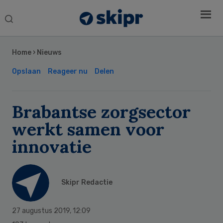
Search
this
Secondary
website
Sidebar
Home
›
Nieuws
Opslaan
Reageer nu
Delen
Brabantse zorgsector
werkt samen voor
innovatie
Skipr Redactie
27 augustus 2019
,
12:09