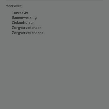
Meer over:
Innovatie
Samenwerking
Ziekenhuizen
Zorgverzekeraar
Zorgverzekeraars
Primary
Sidebar