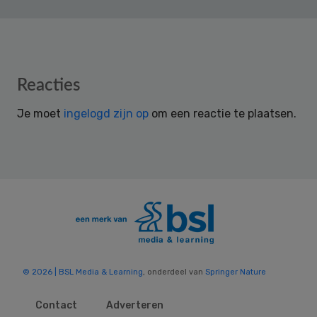
Reader
Reacties
Interactions
Je moet
ingelogd zijn op
om een reactie te plaatsen.
© 2026 | BSL Media & Learning
, onderdeel van
Springer Nature
Contact
Adverteren