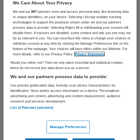
29 keer gelezen
We Care About Your Privacy
We and our
887
partners store and access personal data, like browsing data
or unique identifiers, on your device. Selecting I Accept enables tracking
In een verzorgingscomplex aan het
technologies to support the purposes shown under we and our partners
Koninginneplein in Oud-Beijerland heeft
process data to provide. Selecting Reject All or withdrawing your consent will
disable them. If trackers are disabled, some content and ads you see may not
maandagochtend korte tijd een brand
be as relevant to you. You can resurface this menu to change your choices or
withdraw consent at any time by clicking the Manage Preferences link on the
gewoed. In een van de woningen van het
bottom of the webpage. Your choices will have effect within our Website. For
more details, refer to our Privacy Policy.
Privacy Statement
zes etages telende gebouw ontstond vuur
Would you rather not? Then we only place essential and statistical cookies,
dat met flinke rookontwikkeling gepaard
these do not record any data about you as a person
ging. De bewoner van de woning is
We and our partners process data to provide:
overgedragen aan de ambulancedienst. Het
Use precise geolocation data. Actively scan device characteristics for
identification. Store and/or access information on a device. Personalised
is niet bekend of deze is overgebracht naar
advertising and content, advertising and content measurement, audience
research and services development.
een ziekenhuis, aldus een woordvoerder
List of Partners (vendors)
van de Veiligheidsregio Zuid-Holland Zuid.
De politie ontruimde voor de zekerheid een
Manage Preferences
deel van een etage van het complex, waar