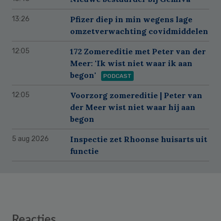
Pfizer diep in min wegens lage
13:26
omzetverwachting covidmiddelen
172 Zomereditie met Peter van der
12:05
Meer: 'Ik wist niet waar ik aan
begon'
PODCAST
Voorzorg zomereditie | Peter van
12:05
der Meer wist niet waar hij aan
begon
Inspectie zet Rhoonse huisarts uit
5 aug 2026
functie
Reader
Reacties