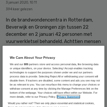
3 januari 2020
,
10:11
394 keer gelezen
In de brandwondencentra in Rotterdam,
Beverwijk en Groningen zijn tussen 22
december en 2 januari 42 personen met
vuurwerkletsel behandeld. Achttien mensen
waren er zo slecht aan toe, dat ze moesten
worden opgenomen.
We Care About Your Privacy
We and our
889
partners store and access personal data, like browsing data
or unique identifiers, on your device. Selecting I Accept enables tracking
Dat meldt de Brandwondenstichting. Vorig
technologies to support the purposes shown under we and our partners
process data to provide. Selecting Reject All or withdrawing your consent will
jaar werden rond de jaarwisseling 23
disable them. If trackers are disabled, some content and ads you see may not
be as relevant to you. You can resurface this menu to change your choices or
mensen in één van de drie
withdraw consent at any time by clicking the Manage Preferences link on the
brandwondencentra opgenomen en 56
bottom of the webpage. Your choices will have effect within our Website. For
more details, refer to our Privacy Policy.
Privacy Statement
mensen poliklinisch behandeld. “Het is
Would you rather not? Then we only place essential and statistical cookies,