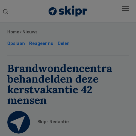
Search
this
Secondary
website
Sidebar
Home
›
Nieuws
Opslaan
Reageer nu
Delen
Brandwondencentra
behandelden deze
kerstvakantie 42
mensen
Skipr Redactie