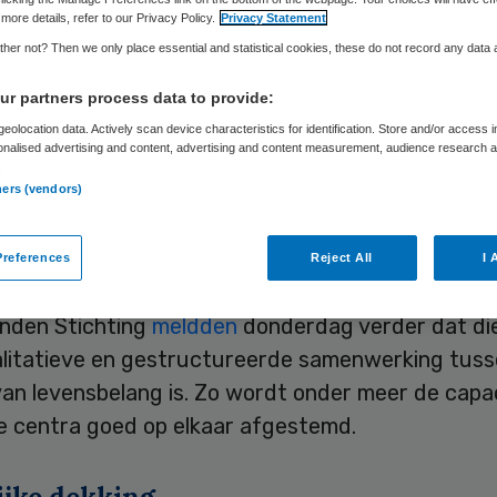
Skipr Redactie
9 november 2017
,
07:56
18 keer gelezen
more details, refer to our Privacy Policy.
Privacy Statement
her not? Then we only place essential and statistical cookies, these do not record any data
r partners process data to provide:
Nederlandse brandwondencentra in Groningen, Be
eolocation data. Actively scan device characteristics for identification. Store and/or access 
rdam gaan samenwerken in de overkoepelende or
onalised advertising and content, advertising and content measurement, audience research 
denzorg Nederland. Daardoor kunnen ze op iede
.
ners (vendors)
nspelen op een groot incident met slachtoffers m
den, bijvoorbeeld na een aanslag.
references
Reject All
I 
kken brandwondencentra en de Nederlandse
nden Stichting
meldden
donderdag verder dat die
litatieve en gestructureerde samenwerking tuss
an levensbelang is. Zo wordt onder meer de capac
e centra goed op elkaar afgestemd.