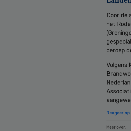
Landel
Door de 
het Rode 
(Groninge
gespecial
beroep d
Volgens K
Brandwon
Nederlan
Associat
aangewez
Reageer op d
Meer over: