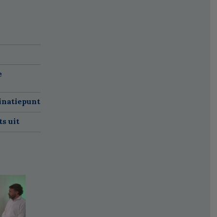
e
inatiepunt
s uit