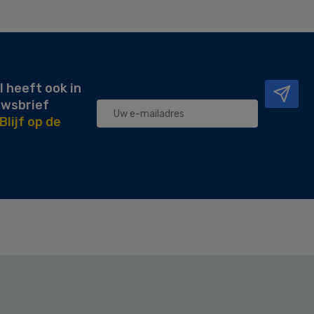
l heeft ook in
uwsbrief
Blijf op de