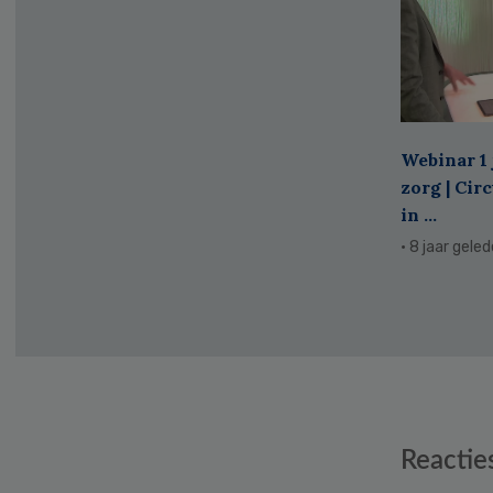
Webinar 1 
zorg | Cir
in ...
· 8 jaar gele
Reader
Reactie
Interactions