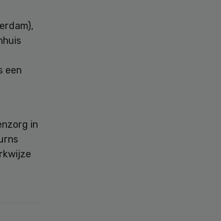
erdam),
nhuis
s een
nzorg in
urns
rkwijze