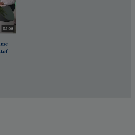
32:08
zame
stof