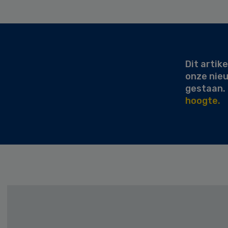
Secondary
Sidebar
Dit artike
onze nie
gestaan.
hoogte.