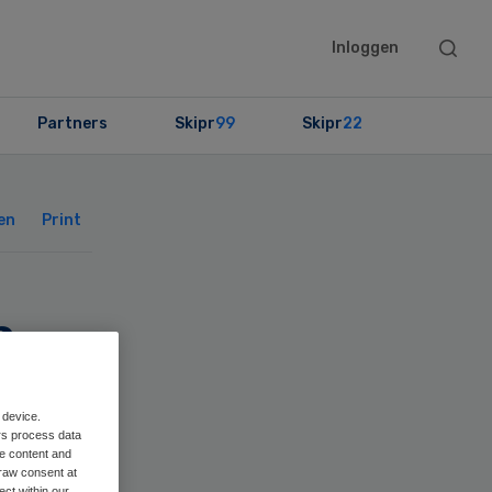
Searc
Inloggen
this
websit
Partners
Skipr
99
Skipr
22
Primary
Sidebar
en
Print
a
 device.
rs process data
me content and
raw consent at
ect within our