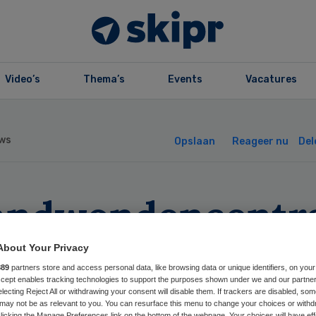
Video’s
Thema’s
Events
Vacatures
ws
Opslaan
Reageer nu
Del
andwondencentr
ndelen krachten
About Your Privacy
889
partners store and access personal data, like browsing data or unique identifiers, on your
Accept enables tracking technologies to support the purposes shown under we and our partne
electing Reject All or withdrawing your consent will disable them. If trackers are disabled, so
may not be as relevant to you. You can resurface this menu to change your choices or withd
licking the Manage Preferences link on the bottom of the webpage. Your choices will have eff