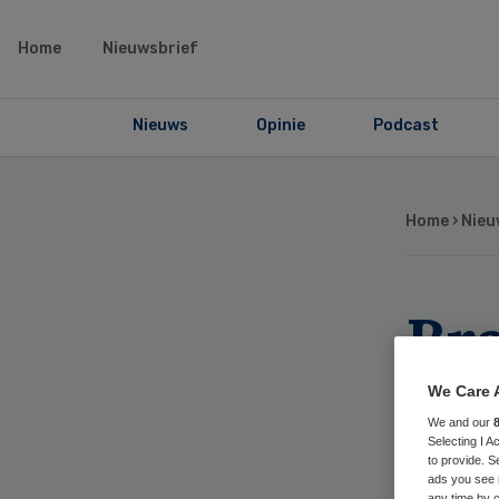
Home
Nieuwsbrief
Nieuws
Opinie
Podcast
Home
›
Nieu
Br
bu
We Care 
We and our
Selecting I 
to provide. S
ads you see 
any time by c