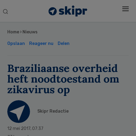
Search
this
Secondary
website
Sidebar
Home
›
Nieuws
Opslaan
Reageer nu
Delen
Braziliaanse overheid
heft noodtoestand om
zikavirus op
Skipr Redactie
12 mei 2017
,
07:37