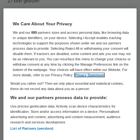
27 keer gelezen
Brazilië heeft na achttien maanden de
We Care About Your Privacy
nationale noodtoestand vanwege de
We and our
889
partners store and access personal data, like browsing data
epidemie met het zikavirus en de sterke
or unique identifiers, on your device. Selecting I Accept enables tracking
technologies to support the purposes shown under we and our partners
toename van hersenafwijkingen bij
process data to provide. Selecting Reject All or withdrawing your consent will
disable them. If trackers are disabled, some content and ads you see may not
pasgeboren baby’s opgeheven. Dat liet het
be as relevant to you. You can resurface this menu to change your choices or
Braziliaanse ministerie van Gezondheid
withdraw consent at any time by clicking the Manage Preferences link on the
bottom of the webpage. Your choices will have effect within our Website. For
donderdag weten.
more details, refer to our Privacy Policy.
Privacy Statement
Would you rather not? Then we only place essential and statistical cookies,
these do not record any data about you as a person
Het ministerie zei dat er van januari tot
We and our partners process data to provide:
midden april van dit jaar nog slechts 7911
Use precise geolocation data. Actively scan device characteristics for
nieuwe besmettingen zijn geconstateerd. In
identification. Store and/or access information on a device. Personalised
advertising and content, advertising and content measurement, audience
dezelfde periode vorig jaar waren er meer
research and services development.
dan 170.000 gevallen. Er is sprake van een
List of Partners (vendors)
afname van meer dan 95 procent. Ook het