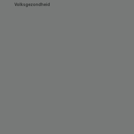
Volksgezondheid
Primary
Sidebar