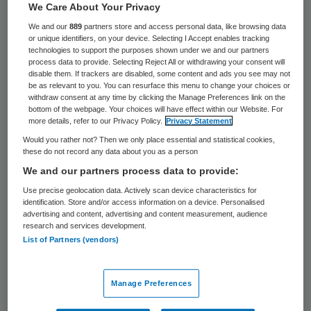
We Care About Your Privacy
Een pasgebouwd ziekenhuis in de Britse
We and our
889
partners store and access personal data, like browsing data
stad Derby wordt geplaagd door een geest.
or unique identifiers, on your device. Selecting I Accept enables tracking
technologies to support the purposes shown under we and our partners
De in een zwarte mantel gehulde figuur
process data to provide. Selecting Reject All or withdrawing your consent will
disable them. If trackers are disabled, some content and ads you see may not
gaat volgens tientallen getuigen dwars
be as relevant to you. You can resurface this menu to change your choices or
withdraw consent at any time by clicking the Manage Preferences link on the
door muren en waart over de gangen,
bottom of the webpage. Your choices will have effect within our Website. For
vooral in de buurt van het mortuarium. Dat
more details, refer to our Privacy Policy.
Privacy Statement
schrijft de krant The Sun vrijdag.
Would you rather not? Then we only place essential and statistical cookies,
these do not record any data about you as a person
We and our partners process data to provide:
Spook
Use precise geolocation data. Actively scan device characteristics for
identification. Store and/or access information on a device. Personalised
advertising and content, advertising and content measurement, audience
De geest jaagt zoveel mensen angst aan
research and services development.
List of Partners (vendors)
dat het ziekenhuis het bisdom heeft
gevraagd iemand te sturen om het spook te
verdrijven. Voor een officiële uitdrijving
Manage Preferences
moet de bisschop volgens de krant