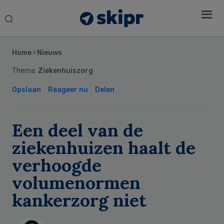
Search
this
Secondary
website
Sidebar
Home
›
Nieuws
Thema:
Ziekenhuiszorg
Opslaan
Reageer nu
Delen
Een deel van de
ziekenhuizen haalt de
verhoogde
volumenormen
kankerzorg niet