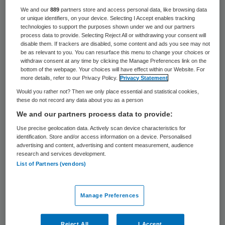
We and our
889
partners store and access personal data, like browsing data
or unique identifiers, on your device. Selecting I Accept enables tracking
technologies to support the purposes shown under we and our partners
process data to provide. Selecting Reject All or withdrawing your consent will
disable them. If trackers are disabled, some content and ads you see may not
be as relevant to you. You can resurface this menu to change your choices or
withdraw consent at any time by clicking the Manage Preferences link on the
bottom of the webpage. Your choices will have effect within our Website. For
more details, refer to our Privacy Policy.
Privacy Statement
Beeld: blende11.photo/stock.adobe.com
Would you rather not? Then we only place essential and statistical cookies,
these do not record any data about you as a person
Aanbieders van medisch specialistische
We and our partners process data to provide:
zorg moeten ieder jaar volume- en
Use precise geolocation data. Actively scan device characteristics for
identification. Store and/or access information on a device. Personalised
kwaliteitsgegevens aanleveren bij
advertising and content, advertising and content measurement, audience
research and services development.
Zorginstituut Nederland. De normen zijn
List of Partners (vendors)
voor allerlei aandoening opgesteld door
wetenschappelijke verenigingen. Zo ook de
Manage Preferences
indicatorenset Oncologie gebaseerd op het
SONCOS-normeringsrapport, waarin de
Reject All
I Accept