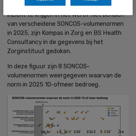
oncologische normen zijn opgenomen. Om
inzicht te krijgen in het wel of niet behalen
van verscheidene SONCOS-volumenormen
in 2025, zijn Kompas in Zorg en BS Health
Consultancy in de gegevens bij het
Zorginstituut gedoken.
In deze figuur zijn 8 SONCOS-
volumenormen weergegeven waarvan de
norm in 2025 10-ofmeer bedroeg.