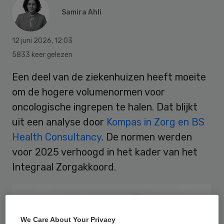
Samira Ahli
12 juni 2026
,
12:03
5833 keer gelezen
Een deel van de ziekenhuizen heeft moeite
om de hogere volumenormen voor
oncologische ingrepen te halen. Dat blijkt
uit een analyse door
Kompas in Zorg en BS
Health Consultancy
. De normen werden
voor 2025 verhoogd in het kader van het
Integraal Zorgakkoord.
We Care About Your Privacy