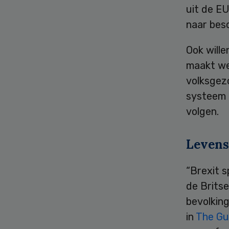
uit de E
naar bes
Ook wille
maakt wel
volksgez
systeem 
volgen.
Levens
“Brexit s
de Britse
bevolkin
in
The Gu