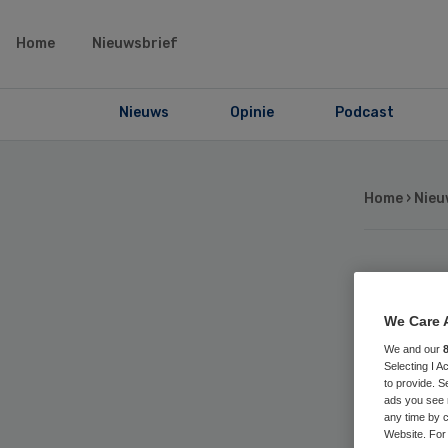
Home
Nieuwsbrief
Nieuws
Opinie
Podcast
Home
›
Nieu
Bri
We Care 
zo
We and our
Selecting I 
to provide. S
ker
ads you see 
any time by c
Website. For 