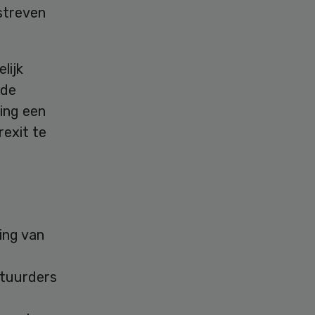
streven
lijk
 de
ing een
exit te
ing van
stuurders