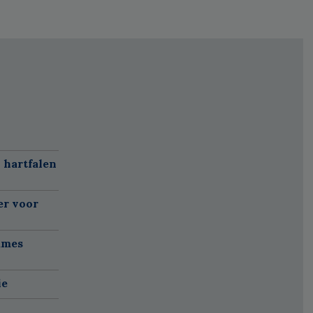
 hartfalen
er voor
ames
ie