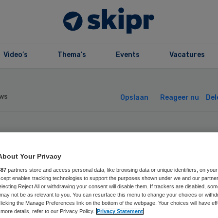
Video’s
Thema’s
Events
Vacatures
ws
Opslaan
Reageer nu
Del
tse
About Your Privacy
rgbestuurders
887
partners store and access personal data, like browsing data or unique identifiers, on your
Accept enables tracking technologies to support the purposes shown under we and our partne
electing Reject All or withdrawing your consent will disable them. If trackers are disabled, so
en zich tegen no
may not be as relevant to you. You can resurface this menu to change your choices or withd
licking the Manage Preferences link on the bottom of the webpage. Your choices will have eff
more details, refer to our Privacy Policy.
Privacy Statement