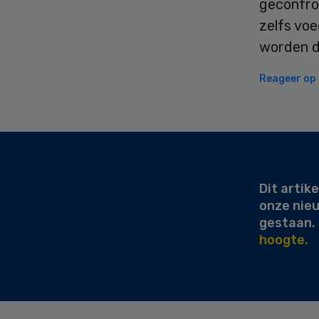
geconfro
zelfs voe
worden d
Reageer op d
Secondary
Sidebar
Dit artike
onze nie
gestaan.
hoogte.