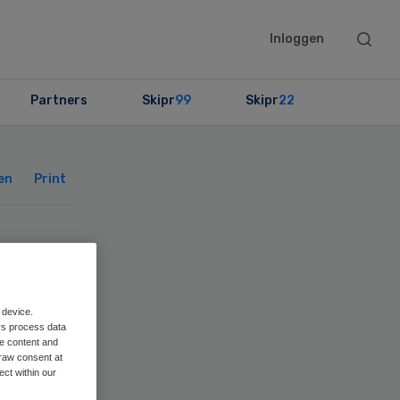
Searc
Inloggen
this
websit
Partners
Skipr
99
Skipr
22
Primary
Sidebar
en
Print
 device.
rs process data
me content and
-
raw consent at
ect within our