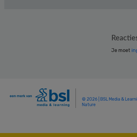
Reader
Reactie
Interactions
Je moet
in
© 2026 | BSL Media & Learn
Nature