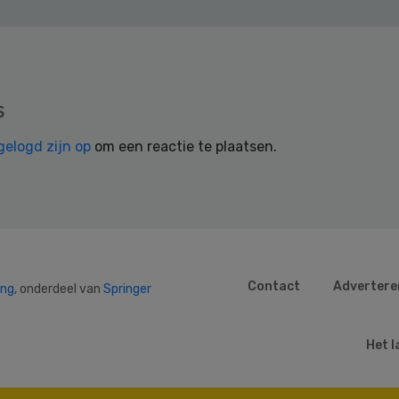
s
gelogd zijn op
om een reactie te plaatsen.
Contact
Advertere
ing
, onderdeel van
Springer
Het l