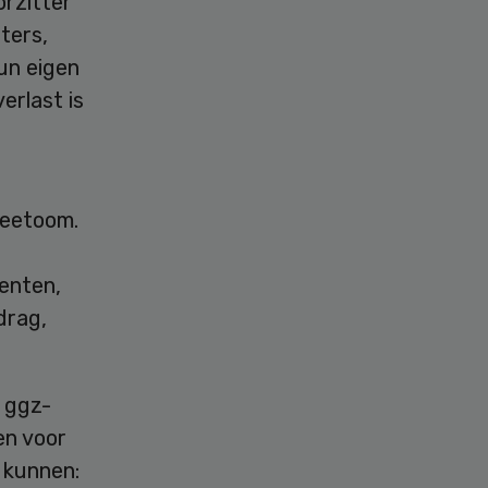
orzitter
ters,
un eigen
erlast is
e
Peetoom.
g
enten,
drag,
e ggz-
en voor
 kunnen: