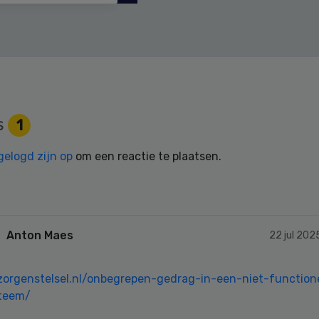
s
1
gelogd zijn op
om een reactie te plaatsen.
Anton Maes
22 jul 202
/zorgenstelsel.nl/onbegrepen-gedrag-in-een-niet-functio
teem/