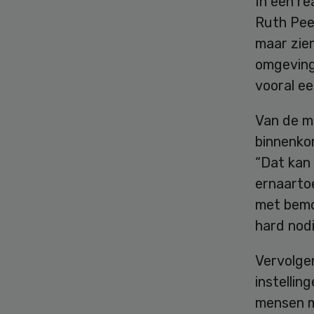
In een r
Ruth Pee
maar zie
omgeving 
vooral e
Van de me
binnenko
“Dat kan
ernaarto
met bemo
hard nodi
Vervolge
instellin
mensen m