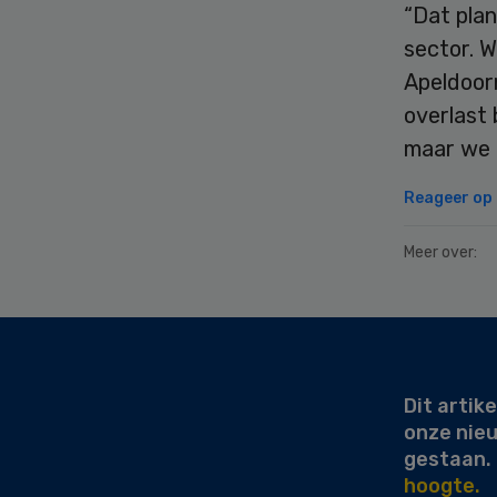
“Dat plan
sector. 
Apeldoorn
overlast
maar we z
Reageer op d
Meer over:
Secondary
Sidebar
Dit artike
onze nie
gestaan.
hoogte.