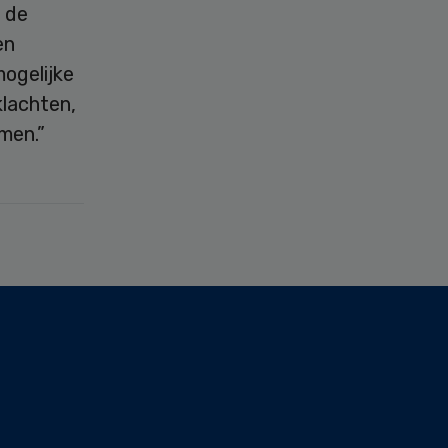
n de
en
ogelijke
lachten,
men.”