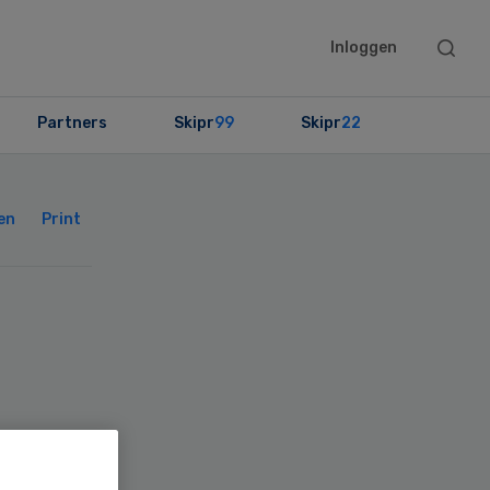
Searc
Inloggen
this
websit
Partners
Skipr
99
Skipr
22
Primary
Sidebar
en
Print
in