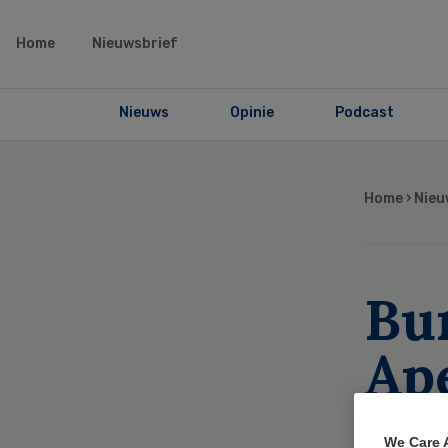
Home
Nieuwsbrief
Nieuws
Opinie
Podcast
Home
›
Nieu
Bu
Ape
ve
We Care 