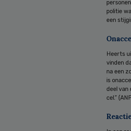
personen 
politie w
een stijg
Onacce
Heerts ui
vinden da
na een zo
is onacc
deel van 
cel.” (A
Reacti