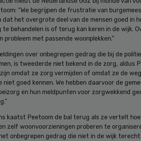
eactie meldt de Nederlandse GGZ bij monde van vo
toom: “We begrijpen de frustratie van burgemees
n dat het overgrote deel van de mensen goed in h
te behandelen is of terug kan keren in de wijk. Ov
en probleem met passende woonplekken.”
ldingen over onbegrepen gedrag die bij de politi
men, is tweederde niet bekend in de zorg, aldus 
 zijn omdat ze zorg vermijden of omdat ze de we
e niet goed kennen. We hebben daarvoor de geme
eizorg en hun meldpunten voor zorgwekkend ge
g.”
ns kaatst Peetoom de bal terug als ze vertelt ho
gen zelf woonvoorzieningen proberen te organiser
et onbegrepen gedrag die niet in de wijk terecht