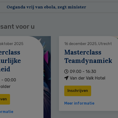
Oeganda vrij van ebola, zegt minister
sant voor u
 oktober 2025
16 december 2025, Utrecht
erclass
Masterclass
urlijke
Teamdynamiek
heid
09:00 - 16:30
Van der Valk Hotel
 - 00:00
older
Inschrijven
jven
Meer informatie
ormatie