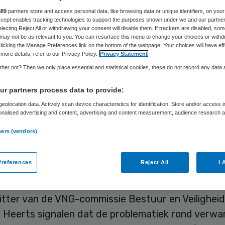
nwijken is mislu
889
partners store and access personal data, like browsing data or unique identifiers, on your
Accept enables tracking technologies to support the purposes shown under we and our partne
electing Reject All or withdrawing your consent will disable them. If trackers are disabled, so
may not be as relevant to you. You can resurface this menu to change your choices or withd
licking the Manage Preferences link on the bottom of the webpage. Your choices will have eff
more details, refer to our Privacy Policy.
Privacy Statement
Pierre de Winter
17 juli 2025
,
08:30
1336 keer gelezen
her not? Then we only place essential and statistical cookies, these do not record any data
r partners process data to provide:
ige beleid om personen met verward gedrag te la
eolocation data. Actively scan device characteristics for identification. Store and/or access 
onalised advertising and content, advertising and content measurement, audience research 
 woonwijken heeft gefaald, stelt burgemeester T
.
doorn namens de Vereniging van Nederlandse Ge
ners (vendors)
een interview met het AD. Heerts pleit voor een 
references
Reject All
I 
itter van de VNG-commissie Bestuur en Veiligheid
 Heerts signalen dat de problematiek rond verwa