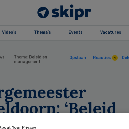
Video’s
Thema’s
Events
Vacatures
ws
Thema:
Beleid en
Opslaan
Reacties
Del
1
management
rgemeester
ldoorn: ‘Beleid
rwarde personen 
About Your Privacy