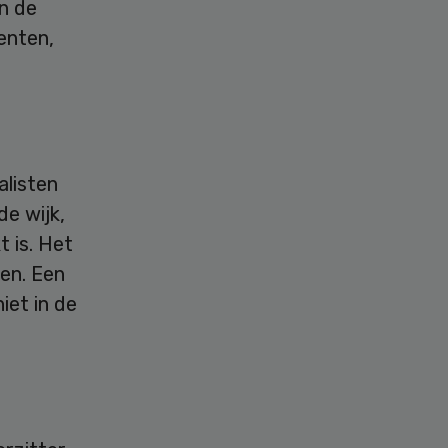
n de
enten,
alisten
e wijk,
 is. Het
en. Een
iet in de