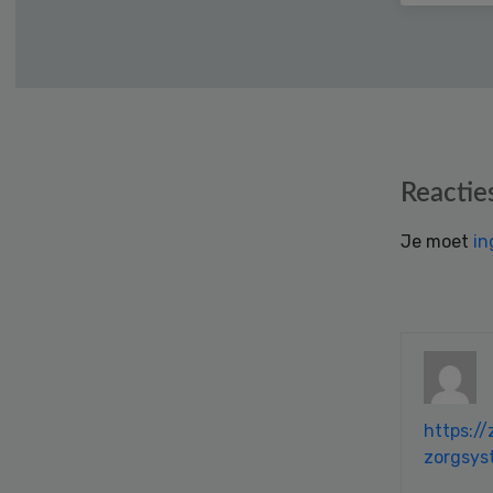
Reader
Reactie
Interactions
Je moet
in
https:/
zorgsys