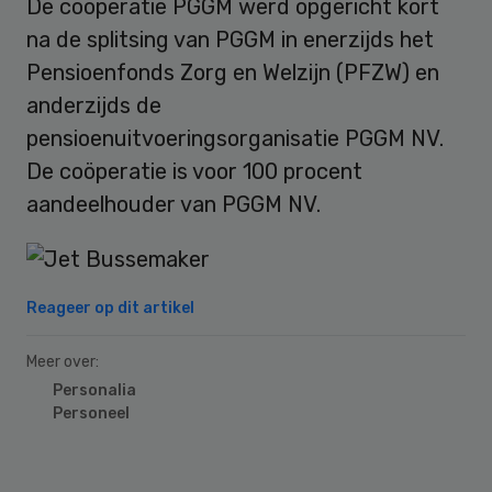
De coöperatie PGGM werd opgericht kort
na de splitsing van PGGM in enerzijds het
Pensioenfonds Zorg en Welzijn (PFZW) en
anderzijds de
pensioenuitvoeringsorganisatie PGGM NV.
De coöperatie is voor 100 procent
aandeelhouder van PGGM NV.
Reageer op dit artikel
Meer over:
Personalia
Personeel
Primary
Sidebar