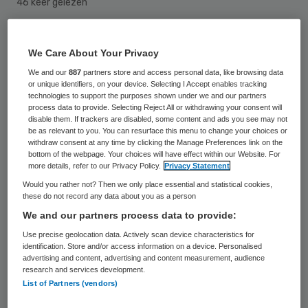
46 keer gelezen
Oud-minister Jet Bussemaker (57) is
We Care About Your Privacy
benoemd tot voorzitter van PGGM
We and our
887
partners store and access personal data, like browsing data
Coöperatie UA. Bussemaker neemt op 21 juli
or unique identifiers, on your device. Selecting I Accept enables tracking
technologies to support the purposes shown under we and our partners
2018 het stokje over van Frank de Grave.
process data to provide. Selecting Reject All or withdrawing your consent will
disable them. If trackers are disabled, some content and ads you see may not
Hij verlaat het coöperatiebestuur na de
be as relevant to you. You can resurface this menu to change your choices or
maximale zittingstermijn van acht jaar.
withdraw consent at any time by clicking the Manage Preferences link on the
bottom of the webpage. Your choices will have effect within our Website. For
more details, refer to our Privacy Policy.
Privacy Statement
“Het coöperatiebestuur heeft een
Would you rather not? Then we only place essential and statistical cookies,
these do not record any data about you as a person
belangrijke taak als aandeelhouder van
We and our partners process data to provide:
PGGM, maar ook een grote
Use precise geolocation data. Actively scan device characteristics for
verantwoordelijkheid ten aanzien van
identification. Store and/or access information on a device. Personalised
advertising and content, advertising and content measurement, audience
huidige en toekomstige uitdagingen voor
research and services development.
het werken in de zorg”, zegt Bussemaker.
List of Partners (vendors)
“Ik kijk ernaar uit hierin met alle leden van