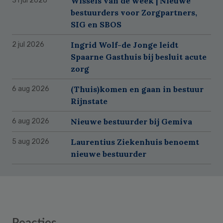
Wissels van de week | Nieuwe
31 jul 2026
bestuurders voor Zorgpartners,
SIG en SBOS
Ingrid Wolf-de Jonge leidt
2 jul 2026
Spaarne Gasthuis bij besluit acute
zorg
(Thuis)komen en gaan in bestuur
6 aug 2026
Rijnstate
Nieuwe bestuurder bij Gemiva
6 aug 2026
Laurentius Ziekenhuis benoemt
5 aug 2026
nieuwe bestuurder
Reader