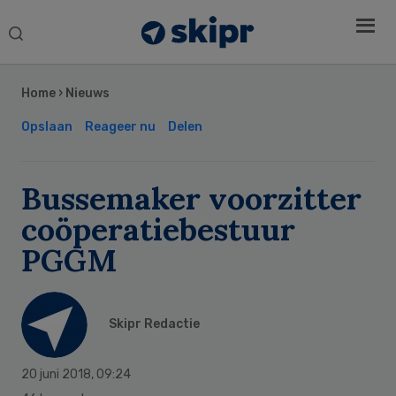
Search
this
Secondary
website
Sidebar
Home
›
Nieuws
Opslaan
Reageer nu
Delen
Bussemaker voorzitter
coöperatiebestuur
PGGM
Skipr Redactie
20 juni 2018
,
09:24