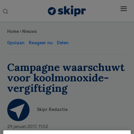
Search
this
Secondary
website
Sidebar
Home
›
Nieuws
Opslaan
Reageer nu
Delen
Campagne waarschuwt
voor koolmonoxide-
vergiftiging
Skipr Redactie
29 januari 2017
,
11:02