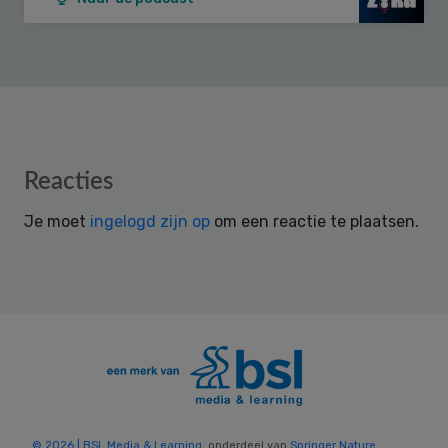
Reader
Reacties
Interactions
Je moet
ingelogd zijn op
om een reactie te plaatsen.
© 2026 | BSL Media & Learning
, onderdeel van
Springer Nature