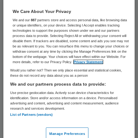
29 keer gelezen
We Care About Your Privacy
Het gevaar van een
We and our
887
partners store and access personal data, like browsing data
or unique identifiers, on your device. Selecting I Accept enables tracking
koolmonoxidevergiftiging staat centraal in
technologies to support the purposes shown under we and our partners
process data to provide. Selecting Reject All or withdrawing your consent will
een nieuwe campagne van Brandweer
disable them. If trackers are disabled, some content and ads you see may not
Nederland en de Brandwondenstichting. De
be as relevant to you. You can resurface this menu to change your choices or
withdraw consent at any time by clicking the Manage Preferences link on the
slogan die erbij hoort is: ventileer-
bottom of the webpage. Your choices will have effect within our Website. For
more details, refer to our Privacy Policy.
Privacy Statement
controleer-alarmeer.
Would you rather not? Then we only place essential and statistical cookies,
these do not record any data about you as a person
Koolmonoxide (CO) is een onzichtbaar,
We and our partners process data to provide:
reukloos gas. De campagne – Stop CO-
Use precise geolocation data. Actively scan device characteristics for
vergiftiging! – wil informeren over wat
identification. Store and/or access information on a device. Personalised
advertising and content, advertising and content measurement, audience
koolmonoxide is, de gevaren ervan en hoe
research and services development.
List of Partners (vendors)
een vergiftiging is te voorkomen.
De campagne gaat op 1 februari van start,
Manage Preferences