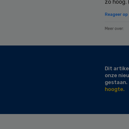
zo hoog.
Reageer op d
Meer over:
Secondary
Sidebar
Dit artike
onze nie
gestaan.
hoogte.