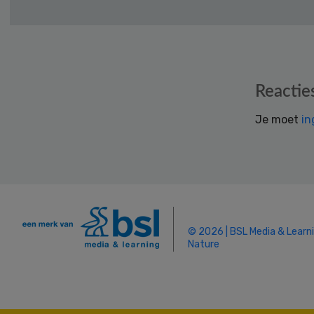
Reader
Reactie
Interactions
Je moet
in
© 2026 | BSL Media & Learn
Nature