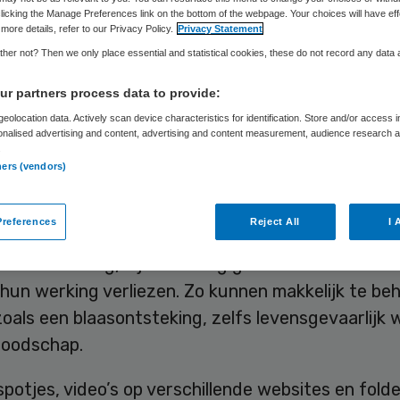
ibiotica
licking the Manage Preferences link on the bottom of the webpage. Your choices will have eff
more details, refer to our Privacy Policy.
Privacy Statement
her not? Then we only place essential and statistical cookies, these do not record any data
r partners process data to provide:
Skipr Redactie
21 januari 2016
,
10:51
24 keer gelezen
eolocation data. Actively scan device characteristics for identification. Store and/or access 
onalised advertising and content, advertising and content measurement, audience research 
.
ners (vendors)
ca werken niet tegen griep. Het ministerie van
ondheid begint donderdag met een campagne om
references
Reject All
I 
wen voor de gevolgen van overmatig gebruik va
ca. Sterker nog, bij veelvuldig gebruik kunnen antib
hun werking verliezen. Zo kunnen makkelijk te be
zoals een blaasontsteking, zelfs levensgevaarlijk 
boodschap.
spotjes, video’s op verschillende websites en fold