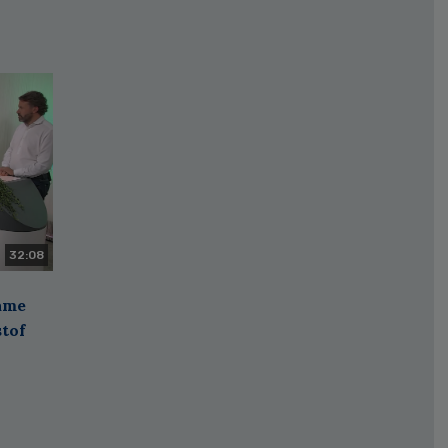
32:08
zame
stof