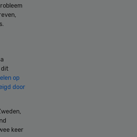
probleem
reven,
s.
pa
 dit
elen op
eigd door
 Zweden,
end
twee keer