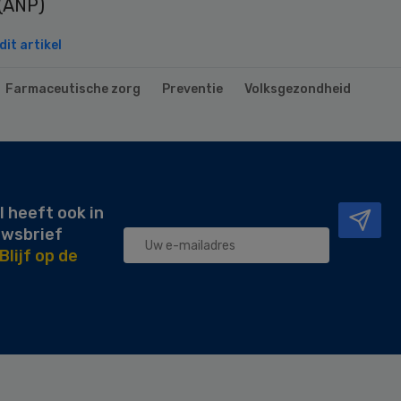
 (ANP)
it artikel
Farmaceutische zorg
Preventie
Volksgezondheid
l heeft ook in
uwsbrief
Blijf op de