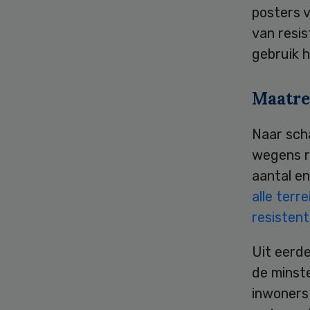
posters 
van resis
gebruik h
Maatre
Naar scha
wegens re
aantal e
alle ter
resistent
Uit eerd
de minste
inwoners 