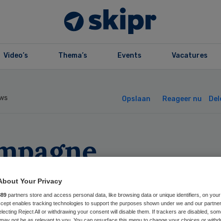
Video’s
Thema’s
Events
Vacatures
ws
Opslaan
Reageer nu
Del
mpagne
arschuwt voor
About Your Privacy
ermatig gebruik
889
partners store and access personal data, like browsing data or unique identifiers, on your
Accept enables tracking technologies to support the purposes shown under we and our partne
electing Reject All or withdrawing your consent will disable them. If trackers are disabled, so
may not be as relevant to you. You can resurface this menu to change your choices or withd