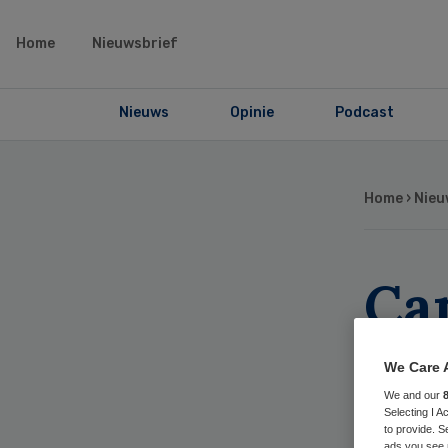
Home
Nieuwsbrief
Nieuws
Opinie
Podcast
Home
›
Nieu
Ca
wa
We Care 
ov
We and our
Selecting I 
to provide. S
ads you see 