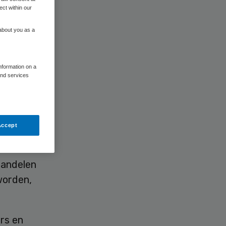
ect within our
 about you as a
information on a
and services
 te
Accept
n
iotica
handelen
worden,
ers en