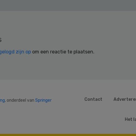
s
gelogd zijn op
om een reactie te plaatsen.
Contact
Advertere
ing
, onderdeel van
Springer
Het l