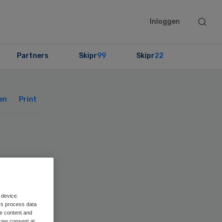
Searc
Inloggen
this
websit
Partners
Skipr
99
Skipr
22
Primary
Sidebar
en
Print
 device.
rs process data
me content and
raw consent at