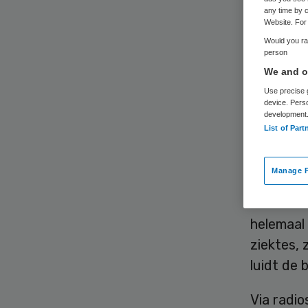
ant
any time by c
Website. For 
Would you rat
person
We and ou
Use precise g
device. Pers
development
List of Part
Antibioti
Volksgez
Manage P
waarschu
antibioti
helemaal 
ziektes, 
luidt de 
Via radio