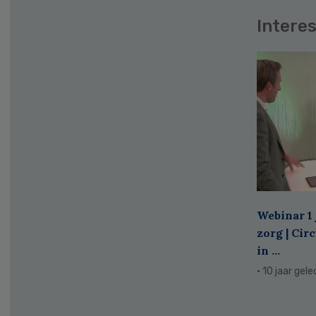
Interes
Webinar 1 
zorg | Cir
in ...
· 10 jaar gel