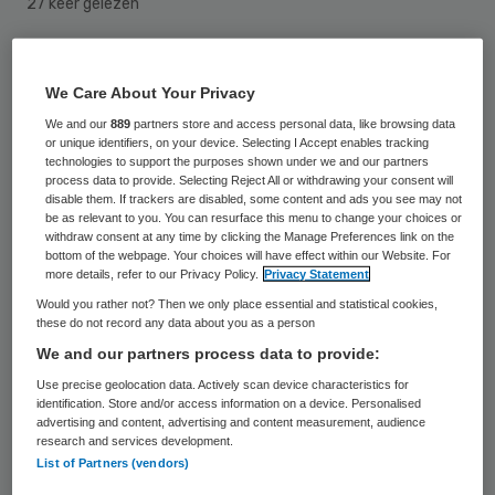
27 keer gelezen
Nederland kampt met te veel vastlopende
We Care About Your Privacy
cao-onderhandelingen. Werknemersbonden
We and our
889
partners store and access personal data, like browsing data
hebben nog een te rooskleurig beeld van de
or unique identifiers, on your device. Selecting I Accept enables tracking
technologies to support the purposes shown under we and our partners
economische situatie waardoor ze goede
process data to provide. Selecting Reject All or withdrawing your consent will
aanbiedingen op tafel laten liggen.
disable them. If trackers are disabled, some content and ads you see may not
be as relevant to you. You can resurface this menu to change your choices or
withdraw consent at any time by clicking the Manage Preferences link on the
Dit zegt stelt Giel Schikhof, manager
bottom of the webpage. Your choices will have effect within our Website. For
more details, refer to our Privacy Policy.
Privacy Statement
Arbeidsverhoudingen bij
Wissenraet van
Would you rather not? Then we only place essential and statistical cookies,
Spaendonck
. Terugkerende geluiden zijn
these do not record any data about you as a person
het te lage loonbod en
We and our partners process data to provide:
baanzekerheidgaranties die niet goed
Use precise geolocation data. Actively scan device characteristics for
identification. Store and/or access information on a device. Personalised
genoeg zouden zijn.
advertising and content, advertising and content measurement, audience
research and services development.
List of Partners (vendors)
Zegeningen tellen