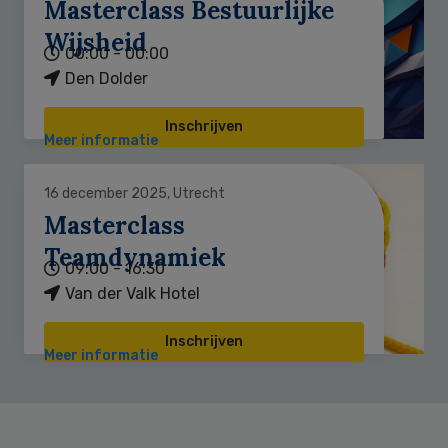
Masterclass Bestuurlijke
Wijsheid
00:00 - 00:00
Den Dolder
Inschrijven
Meer informatie
16 december 2025, Utrecht
Masterclass
Teamdynamiek
09:00 - 16:30
Van der Valk Hotel
Inschrijven
Meer informatie