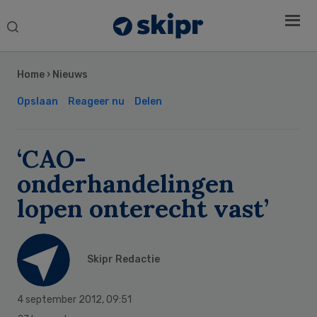
Search
this
Secondary
website
Sidebar
Home
›
Nieuws
Opslaan
Reageer nu
Delen
‘CAO-
onderhandelingen
lopen onterecht vast’
Skipr Redactie
4 september 2012
,
09:51