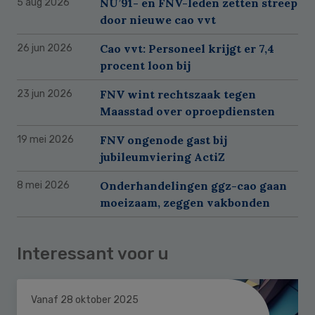
NU’91- en FNV-leden zetten streep
5 aug 2026
door nieuwe cao vvt
Cao vvt: Personeel krijgt er 7,4
26 jun 2026
procent loon bij
FNV wint rechtszaak tegen
23 jun 2026
Maasstad over oproepdiensten
FNV ongenode gast bij
19 mei 2026
jubileumviering ActiZ
Onderhandelingen ggz-cao gaan
8 mei 2026
moeizaam, zeggen vakbonden
Interessant voor u
Vanaf 28 oktober 2025