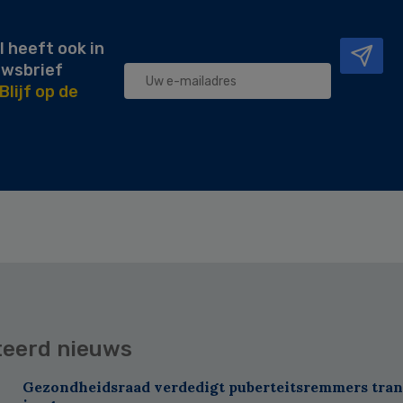
l heeft ook in
uwsbrief
Blijf op de
teerd nieuws
Gezondheidsraad verdedigt puberteitsremmers tra