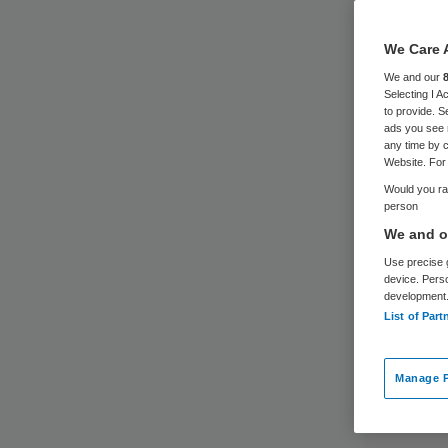
sp
We Care 
We and our
Selecting I 
to provide. S
ads you see 
any time by c
Website. For 
Would you rat
person
We and ou
Use precise g
device. Pers
development
List of Part
Manage P