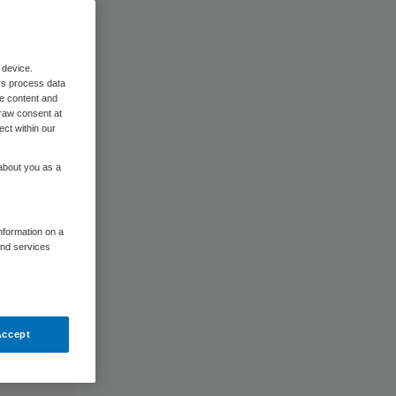
 device.
rs process data
me content and
raw consent at
ect within our
 about you as a
information on a
and services
Accept