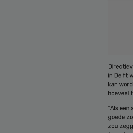
Directiev
in Delft 
kan word
hoeveel t
“Als een 
goede zor
zou zegge