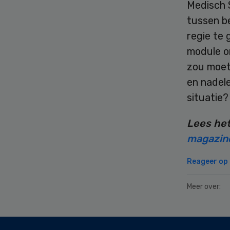
Medisch 
tussen b
regie te
module on
zou moete
en nadele
situatie?
Lees het
magazin
Reageer op d
Meer over:
Secondary