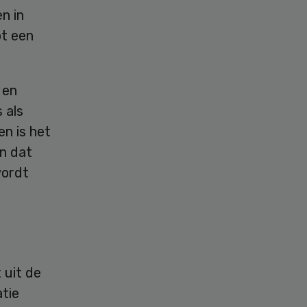
n in
ot een
 en
 als
n is het
en dat
wordt
 uit de
tie