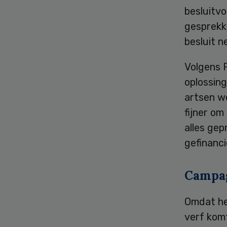
besluitvo
gesprekke
besluit n
Volgens P
oplossing
artsen we
fijner om
alles gep
gefinanci
Campa
Omdat het
verf komt