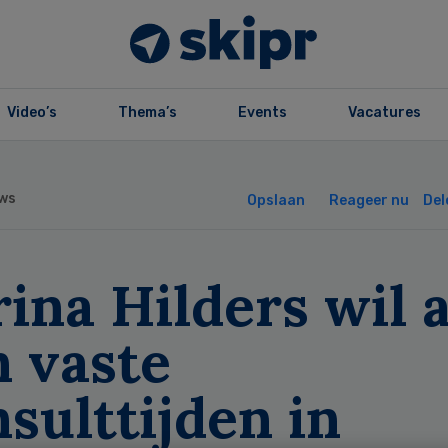
Video’s
Thema’s
Events
Vacatures
ws
Opslaan
Reageer nu
Del
ina Hilders wil a
n vaste
sulttijden in