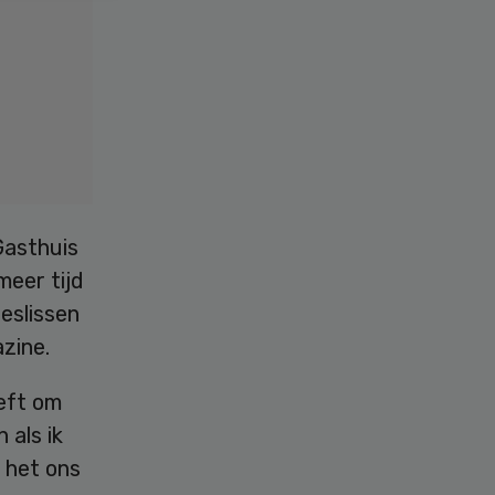
Gasthuis
meer tijd
eslissen
azine.
eeft om
 als ik
t het ons