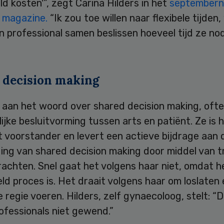
ld kosten'”, zegt Carina Hilders in het
september
r magazine.
“Ik zou toe willen naar flexibele tijden,
n professional samen beslissen hoeveel tijd ze no
 decision making
s aan het woord over shared decision making, oft
jke besluitvorming tussen arts en patiënt. Ze is 
 voorstander en levert een actieve bijdrage aan 
ing van shared decision making door middel van t
achten. Snel gaat het volgens haar niet, omdat h
ld proces is. Het draait volgens haar om loslaten 
 regie voeren. Hilders, zelf gynaecoloog, stelt: “D
ofessionals niet gewend.”