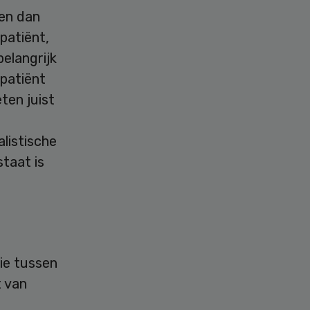
en dan
patiënt,
belangrijk
 patiënt
ten juist
listische
staat is
ie tussen
t van