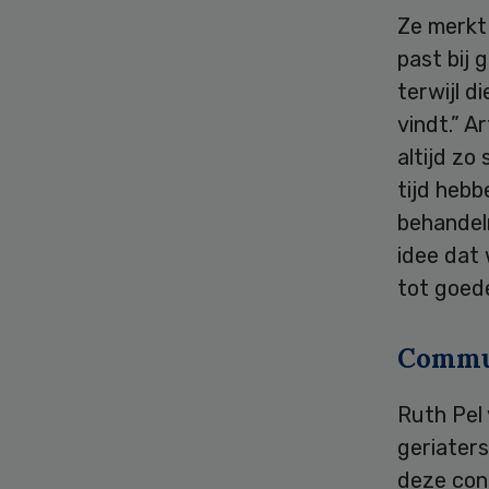
Ze merkt
past bij 
terwijl d
vindt.” A
altijd zo
tijd hebb
behandelm
idee dat 
tot goed
Commu
Ruth Pel
geriaters
deze con