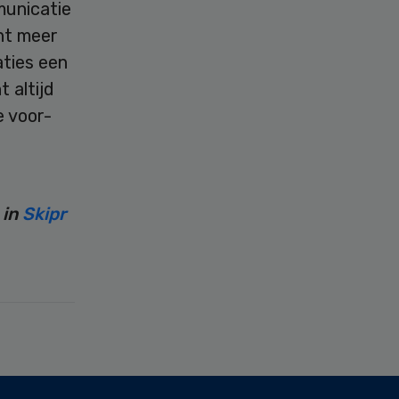
unicatie
nt meer
ties een
 altijd
e voor-
n
 in
Skipr