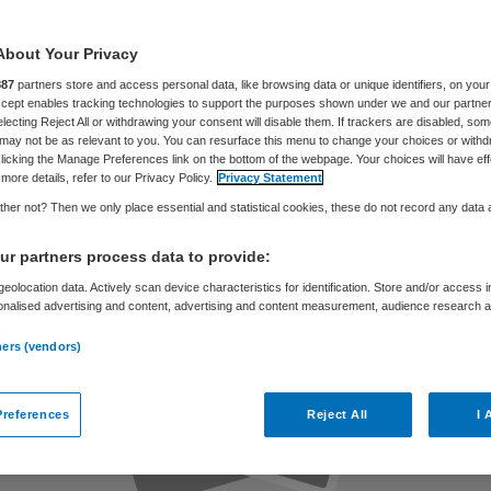
reekkamer
About Your Privacy
887
partners store and access personal data, like browsing data or unique identifiers, on your
Accept enables tracking technologies to support the purposes shown under we and our partne
electing Reject All or withdrawing your consent will disable them. If trackers are disabled, so
Skipr Redactie
22 september 2017
,
12:30
139 keer gelezen
may not be as relevant to you. You can resurface this menu to change your choices or withd
licking the Manage Preferences link on the bottom of the webpage. Your choices will have eff
more details, refer to our Privacy Policy.
Privacy Statement
her not? Then we only place essential and statistical cookies, these do not record any data
r partners process data to provide:
eolocation data. Actively scan device characteristics for identification. Store and/or access 
onalised advertising and content, advertising and content measurement, audience research 
.
ners (vendors)
references
Reject All
I 