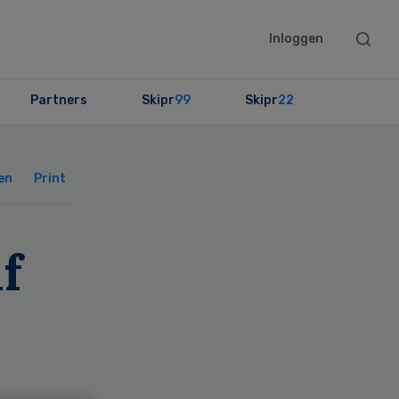
Searc
Inloggen
this
websit
Partners
Skipr
99
Skipr
22
Primary
Sidebar
en
Print
f