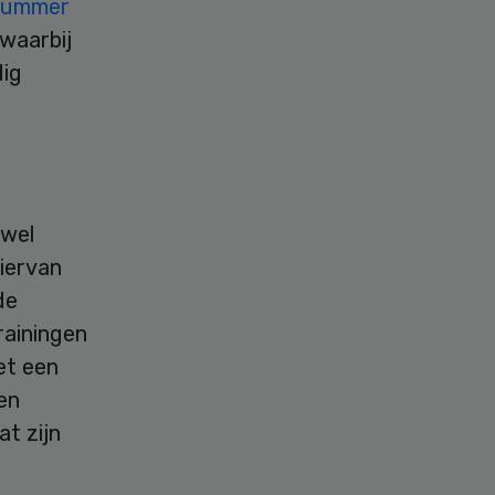
nummer
 waarbij
dig
ewel
hiervan
de
rainingen
et een
en
at zijn