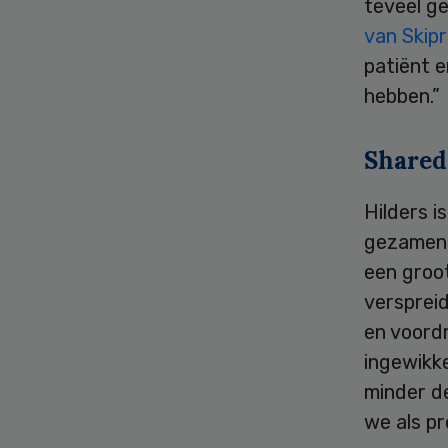
teveel ge
van Skip
patiënt e
hebben.”
Shared
Hilders i
gezamenli
een groot
verspreid
en voordr
ingewikke
minder de
we als pr