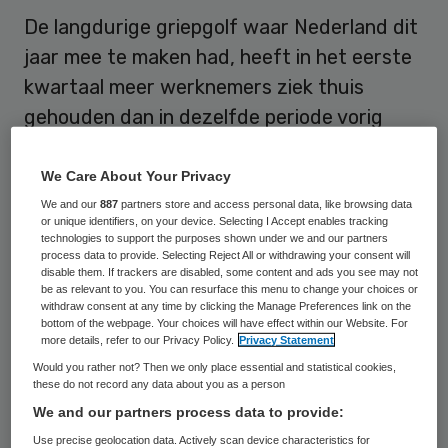
De langdurige griepgolf waar Nederland dit
jaar mee te maken had, heeft in het eerste
kwartaal meer werknemers ziek thuis
gehouden dan in dezelfde periode vorig
jaar. Dat blijkt uit dinsdag gepubliceerde
cijfers van het Centraal Bureau voor de
We Care About Your Privacy
Statistiek (CBS).
We and our
887
partners store and access personal data, like browsing data
or unique identifiers, on your device. Selecting I Accept enables tracking
technologies to support the purposes shown under we and our partners
Het ziekteverzuimpercentage steeg van
process data to provide. Selecting Reject All or withdrawing your consent will
disable them. If trackers are disabled, some content and ads you see may not
4,0 naar 4,4. Dat betekent dat gemiddeld
be as relevant to you. You can resurface this menu to change your choices or
withdraw consent at any time by clicking the Manage Preferences link on the
44 van de duizend werknemers zich in het
bottom of the webpage. Your choices will have effect within our Website. For
more details, refer to our Privacy Policy.
Privacy Statement
eerste kwartaal ziek hadden gemeld.
Would you rather not? Then we only place essential and statistical cookies,
these do not record any data about you as a person
Heviger
We and our partners process data to provide:
Use precise geolocation data. Actively scan device characteristics for