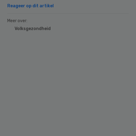
Reageer op dit artikel
Meer over:
Volksgezondheid
Primary
Sidebar