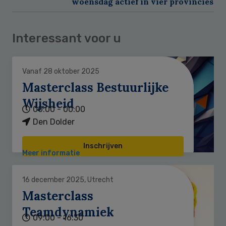
woensdag actief in vier provincies
Interessant voor u
Vanaf 28 oktober 2025
Masterclass Bestuurlijke
Wijsheid
00:00 - 00:00
Den Dolder
Inschrijven
Meer informatie
16 december 2025, Utrecht
Masterclass
Teamdynamiek
09:00 - 16:30