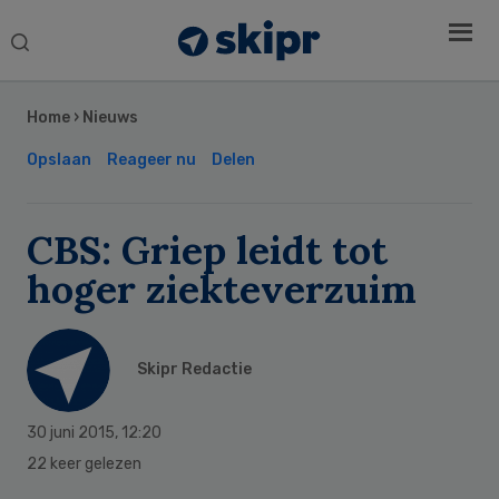
Search
this
Secondary
website
Sidebar
Home
›
Nieuws
Opslaan
Reageer nu
Delen
CBS: Griep leidt tot
hoger ziekteverzuim
Skipr Redactie
30 juni 2015
,
12:20
22 keer gelezen