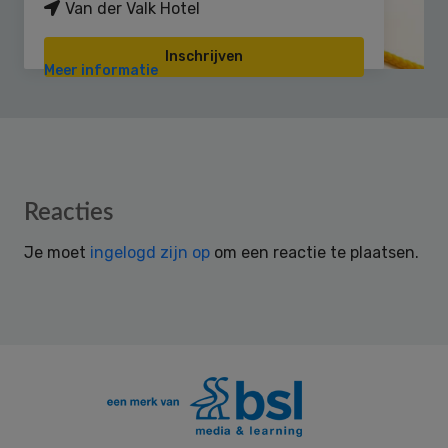
Van der Valk Hotel
Inschrijven
Meer informatie
Reader
Reacties
Interactions
Je moet
ingelogd zijn op
om een reactie te plaatsen.