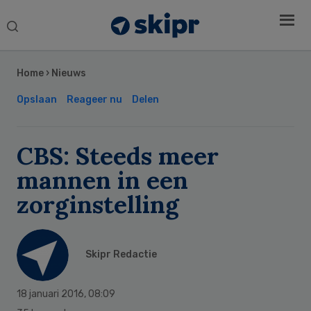
Search
this
Secondary
website
Sidebar
Home
›
Nieuws
Opslaan
Reageer nu
Delen
CBS: Steeds meer
mannen in een
zorginstelling
Skipr Redactie
18 januari 2016
,
08:09