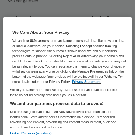
35 keer gelezen
Het aantal volwassenen in een instelling
voor langdurige zorg is in tien jaar in totaal
We Care About Your Privacy
met ruim 17 duizend toegenomen. Het
We and our
889
partners store and access personal data, like browsing data
aantal mannen dat langdurig in een
or unique identifiers, on your device. Selecting I Accept enables tracking
technologies to support the purposes shown under we and our partners
verpleeg- of verzorgingstehuis of een
process data to provide. Selecting Reject All or withdrawing your consent will
disable them. If trackers are disabled, some content and ads you see may not
instelling voor langdurige gehandicapten of
be as relevant to you. You can resurface this menu to change your choices or
psychische zorg verblijft, is toegenomen.
withdraw consent at any time by clicking the Manage Preferences link on the
bottom of the webpage. Your choices will have effect within our Website. For
Het aantal vrouwen nam in dezelfde
more details, refer to our Privacy Policy.
Privacy Statement
periode af.
Would you rather not? Then we only place essential and statistical cookies,
these do not record any data about you as a person
We and our partners process data to provide:
Dat blijkt uit cijfers van het Centraal
Use precise geolocation data. Actively scan device characteristics for
Bureau voor de Statistiek (CBS) die
identification. Store and/or access information on a device. Personalised
advertising and content, advertising and content measurement, audience
maandag naar buiten kwamen. In 2014
research and services development.
verbleven ruim 245 duizend volwassenen in
List of Partners (vendors)