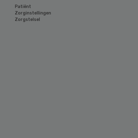
Patiënt
Zorginstellingen
Zorgstelsel
Primary
Sidebar