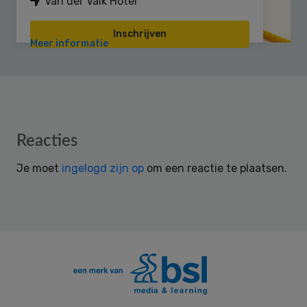
Van der Valk Hotel
Inschrijven
Meer informatie
Reader
Reacties
Interactions
Je moet
ingelogd zijn op
om een reactie te plaatsen.