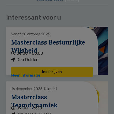
Interessant voor u
Vanaf 28 oktober 2025
Masterclass Bestuurlijke
Wijsheid
00:00 - 00:00
Den Dolder
Inschrijven
Meer informatie
16 december 2025, Utrecht
Masterclass
Teamdynamiek
09:00 - 16:30