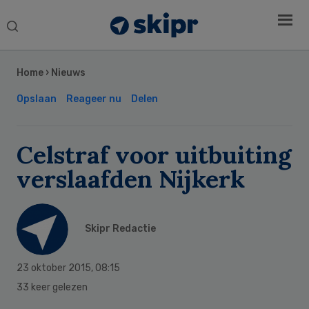
Search
this
Secondary
website
Sidebar
Home
›
Nieuws
Opslaan
Reageer nu
Delen
Celstraf voor uitbuiting
verslaafden Nijkerk
Skipr Redactie
23 oktober 2015
,
08:15
33 keer gelezen