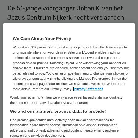
De 51-jarige voorganger Johan K. van het
Jezus Centrum Nijkerk heeft verslaafden
uitgebuit die om hulp aanklopten bij zijn
stichting Intro. Hij bracht ze in een
We Care About Your Privacy
volstrekt afhankelijke positie en liet ze bij
We and our
887
partners store and access personal data, like browsing data
or unique identifiers, on your device. Selecting I Accept enables tracking
wijze van dagbesteding zwaar werk doen in
technologies to support the purposes shown under we and our partners
zijn fabriek Terra BV, waar aanrechtbladen
process data to provide. Selecting Reject All or withdrawing your consent will
disable them. If trackers are disabled, some content and ads you see may not
werden gemaakt. Dat vindt de rechtbank in
be as relevant to you. You can resurface this menu to change your choices or
withdraw consent at any time by clicking the Manage Preferences link on the
Arnhem bewezen, die K. vrijdag wegens
bottom of the webpage. Your choices will have effect within our Website. For
more details, refer to our Privacy Policy.
Privacy Statement
mensenhandel en faillissementsfraude
Would you rather not? Then we only place essential and statistical cookies,
heeft veroordeeld tot 18 maanden cel,
these do not record any data about you as a person
waarvan 8 maanden voorwaardelijk.
We and our partners process data to provide:
Use precise geolocation data. Actively scan device characteristics for
identification. Store and/or access information on a device. Personalised
Pgb-fraude
advertising and content, advertising and content measurement, audience
research and services development.