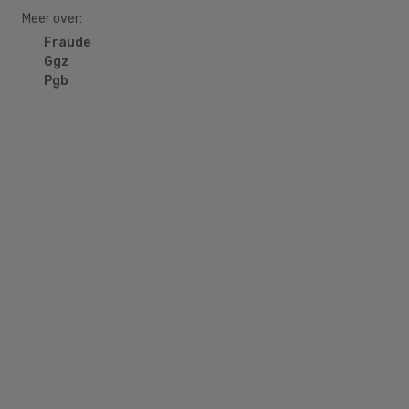
Meer over:
Fraude
Ggz
Pgb
Primary
Sidebar