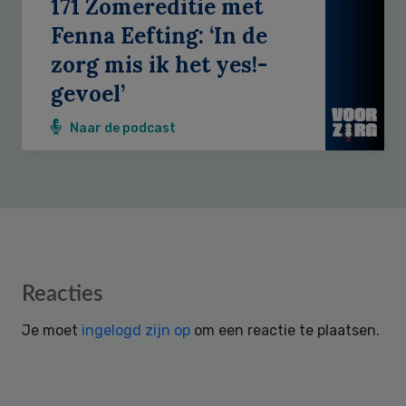
171 Zomereditie met
Fenna Eefting: ‘In de
zorg mis ik het yes!-
gevoel’
Naar de podcast
Reader
Reacties
Interactions
Je moet
ingelogd zijn op
om een reactie te plaatsen.