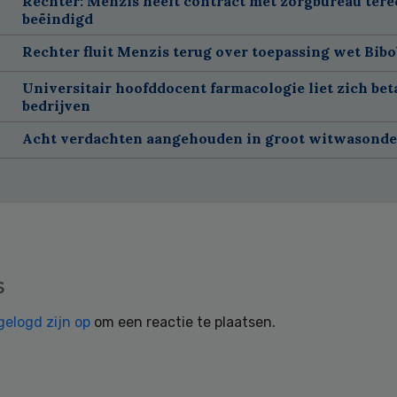
Rechter: Menzis heeft contract met zorgbureau tere
beëindigd
Rechter fluit Menzis terug over toepassing wet Bibo
Universitair hoofddocent farmacologie liet zich bet
bedrijven
Acht verdachten aangehouden in groot witwasond
s
gelogd zijn op
om een reactie te plaatsen.