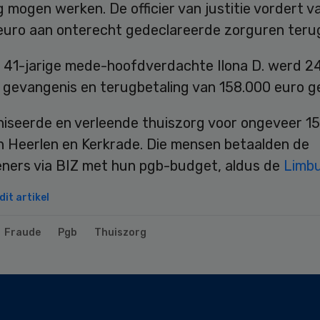
g mogen werken. De officier van justitie vordert v
euro aan onterecht gedeclareerde zorguren teru
 41-jarige mede-hoofdverdachte Ilona D. werd 2
gevangenis en terugbetaling van 158.000 euro ge
niseerde en verleende thuiszorg voor ongeveer 1
n Heerlen en Kerkrade. Die mensen betaalden de
eners via BIZ met hun pgb-budget, aldus de
Limb
it artikel
Fraude
Pgb
Thuiszorg