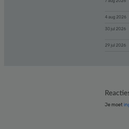
7 aug 2026
4 aug 2026
30 jul 2026
29 jul 2026
Reader
Reactie
Interactions
Je moet
in