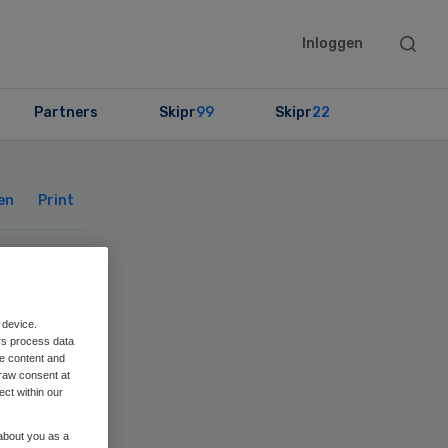
Searc
Inloggen
this
websit
Partners
Skipr
99
Skipr
22
Primary
Sidebar
en
Print
 device.
rs process data
me content and
raw consent at
ude
ect within our
 about you as a