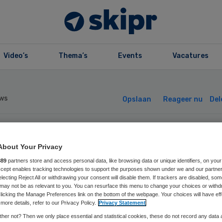
Video’s
Thema’s
Events
Vacatures
ws
Opslaan
Reageer nu
Del
straffen en
About Your Privacy
889
partners store and access personal data, like browsing data or unique identifiers, on your
roepsverboden
Accept enables tracking technologies to support the purposes shown under we and our partne
electing Reject All or withdrawing your consent will disable them. If trackers are disabled, so
may not be as relevant to you. You can resurface this menu to change your choices or withd
ist voor pgb-fra
licking the Manage Preferences link on the bottom of the webpage. Your choices will have eff
more details, refer to our Privacy Policy.
Privacy Statement
her not? Then we only place essential and statistical cookies, these do not record any data