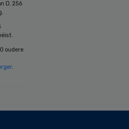
an D. 256
g.
4
ëist.
50 oudere
urger
.