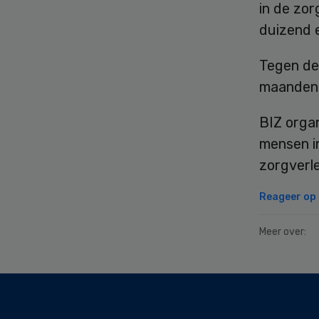
in de zor
duizend 
Tegen de
maanden 
BIZ orga
mensen i
zorgverl
Reageer op d
Meer over:
Secondary
Sidebar