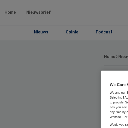
Home
Nieuwsbrief
Nieuws
Opinie
Podcast
Home
›
Nieu
Cel
We Care 
We and our
be
Selecting I 
to provide. S
ads you see 
geë
any time by c
Website. For 
Would you rat