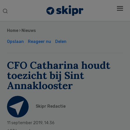
Search
this
Secondary
website
Sidebar
Home
›
Nieuws
Opslaan
Reageer nu
Delen
CFO Catharina houdt
toezicht bij Sint
Annaklooster
Skipr Redactie
11 september 2019
,
14:36