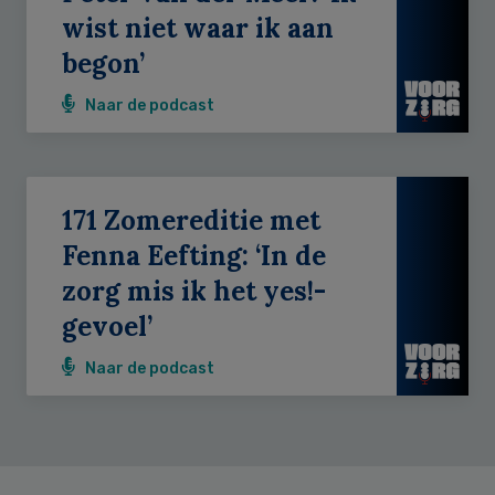
wist niet waar ik aan
begon’
Naar de podcast
171 Zomereditie met
Fenna Eefting: ‘In de
zorg mis ik het yes!-
gevoel’
Naar de podcast