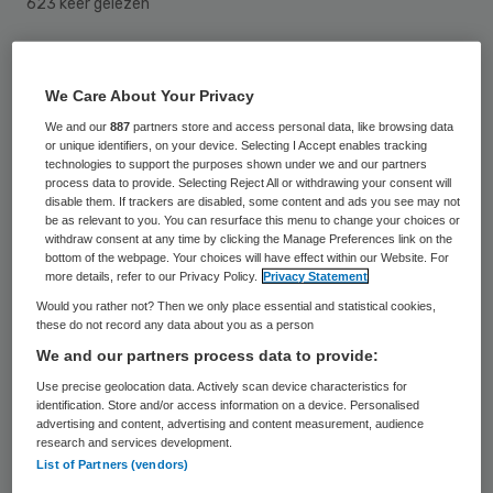
623 keer gelezen
Hans van den Broek is benoemd als lid van
We Care About Your Privacy
de raad van toezicht van Sint Annaklooster
We and our
887
partners store and access personal data, like browsing data
in Eindhoven. Van den Broeks benoeming
or unique identifiers, on your device. Selecting I Accept enables tracking
volgt op het vertrek van Hans van den
technologies to support the purposes shown under we and our partners
process data to provide. Selecting Reject All or withdrawing your consent will
Bergh en Frans Verhoeven. Met het
disable them. If trackers are disabled, some content and ads you see may not
be as relevant to you. You can resurface this menu to change your choices or
verstrijken van hun zittingstermijn is de
withdraw consent at any time by clicking the Manage Preferences link on the
bottom of the webpage. Your choices will have effect within our Website. For
raad van toezicht teruggebracht van zes
more details, refer to our Privacy Policy.
Privacy Statement
naar vijf leden.
Would you rather not? Then we only place essential and statistical cookies,
these do not record any data about you as a person
Van den Broek (60 jaar) is directeur
We and our partners process data to provide:
Financiën van het Catharina Ziekenhuis in
Use precise geolocation data. Actively scan device characteristics for
identification. Store and/or access information on a device. Personalised
Eindhoven. Hij is daarnaast adviseur van de
advertising and content, advertising and content measurement, audience
research and services development.
raad van toezicht bij Stichting SWZ in Son.
List of Partners (vendors)
Bij Sint Annaklooster neemt Van den Broek