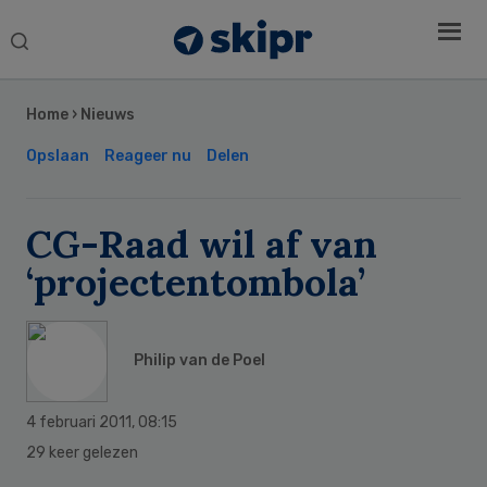
Search
this
Secondary
website
Sidebar
Home
›
Nieuws
Opslaan
Reageer nu
Delen
CG-Raad wil af van
‘projectentombola’
Philip van de Poel
4 februari 2011
,
08:15
29 keer gelezen