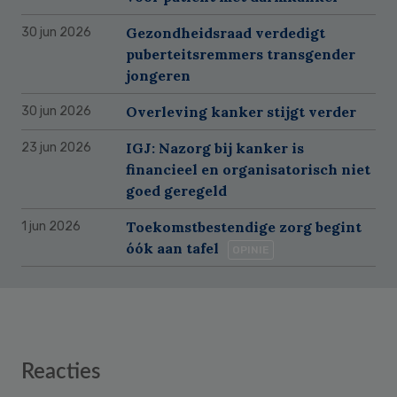
Gezondheidsraad verdedigt
30 jun 2026
puberteitsremmers transgender
jongeren
Overleving kanker stijgt verder
30 jun 2026
IGJ: Nazorg bij kanker is
23 jun 2026
financieel en organisatorisch niet
goed geregeld
Toekomstbestendige zorg begint
1 jun 2026
óók aan tafel
OPINIE
Reader
Reacties
Interactions