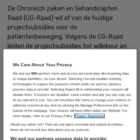
De Chronisch zieken en Gehandicapten
Raad (CG-Raad) wil af van de huidige
projectsubsidies voor de
patiëntenbeweging. Volgens de CG-Raad
leiden de projectsubsidies tot willekeur en
tweedeling binnen de patiëntenbeweging.
Het geld kan daarom beter besteed worden
We Care About Your Privacy
aan de oprichting van
We and our
889
partners store and access personal data, like browsing data
or unique identifiers, on your device. Selecting I Accept enables tracking
samenwerkingsplatforms worden besteed,
technologies to support the purposes shown under we and our partners
process data to provide. Selecting Reject All or withdrawing your consent will
vindt de CG-Raad.
disable them. If trackers are disabled, some content and ads you see may not
be as relevant to you. You can resurface this menu to change your choices or
withdraw consent at any time by clicking the Manage Preferences link on the
Niet consistent
bottom of the webpage. Your choices will have effect within our Website. For
more details, refer to our Privacy Policy.
Privacy Statement
Would you rather not? Then we only place essential and statistical cookies,
Skipr berichtte eerder dat de gezamenlijke
these do not record any data about you as a person
patiënten-, gehandicapten- en
We and our partners process data to provide: