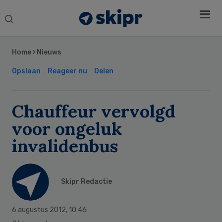
Search
this
Secondary
website
Sidebar
Home
›
Nieuws
Opslaan
Reageer nu
Delen
Chauffeur vervolgd
voor ongeluk
invalidenbus
Skipr Redactie
6 augustus 2012
,
10:46