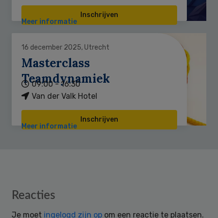
Inschrijven
Meer informatie
16 december 2025, Utrecht
Masterclass
Teamdynamiek
09:00 - 16:30
Van der Valk Hotel
Inschrijven
Meer informatie
Reader
Reacties
Interactions
Je moet
ingelogd zijn op
om een reactie te plaatsen.