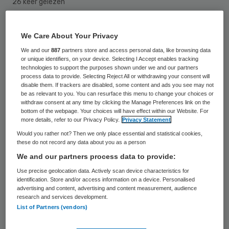
26 keer gelezen
Het Openbaar Ministerie (OM) vervolgt een
We Care About Your Privacy
taxichauffeur uit Tilburg voor een ongeluk
We and our
887
partners store and access personal data, like browsing data
or unique identifiers, on your device. Selecting I Accept enables tracking
waardoor een 24-jarige gehandicapte
technologies to support the purposes shown under we and our partners
vrouw uit Tilburg overleed.
process data to provide. Selecting Reject All or withdrawing your consent will
disable them. If trackers are disabled, some content and ads you see may not
be as relevant to you. You can resurface this menu to change your choices or
Op de A58 bij Breda
botste de chauffeur
withdraw consent at any time by clicking the Manage Preferences link on the
bottom of the webpage. Your choices will have effect within our Website. For
vorig jaar achterop een auto. De vrouw viel
more details, refer to our Privacy Policy.
Privacy Statement
uit haar rolstoel, liep ernstig hoofdletsel op
Would you rather not? Then we only place essential and statistical cookies,
these do not record any data about you as a person
en overleed in het ziekenhuis aan haar
We and our partners process data to provide:
verwondingen. De taxichauffeur bleef
Use precise geolocation data. Actively scan device characteristics for
ongedeerd.
identification. Store and/or access information on a device. Personalised
advertising and content, advertising and content measurement, audience
research and services development.
List of Partners (vendors)
Verdachte