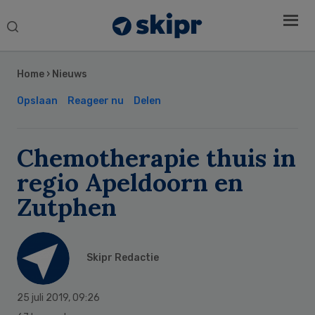
Search
this
Secondary
website
Sidebar
Home
›
Nieuws
Opslaan
Reageer nu
Delen
Chemotherapie thuis in
regio Apeldoorn en
Zutphen
Skipr Redactie
25 juli 2019
,
09:26