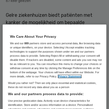
67 keer gelezen
Gelre ziekenhuizen biedt patiënten met
kanker de mogelijkheid om bepaalde
chemokuren thuis te krijgen. De
ziekenhuisorganisatie doet dit in
We Care About Your Privacy
samenwerking met thuiszorgaanbieders
We and our
889
partners store and access personal data, like browsing data
or unique identifiers, on your device. Selecting I Accept enables tracking
Vérian en Sensire en met financiering en
technologies to support the purposes shown under we and our partners
process data to provide. Selecting Reject All or withdrawing your consent will
begeleiding van zorgverzekeraar Zilveren
disable them. If trackers are disabled, some content and ads you see may not
be as relevant to you. You can resurface this menu to change your choices or
Kruis.
withdraw consent at any time by clicking the Manage Preferences link on the
bottom of the webpage. Your choices will have effect within our Website. For
more details, refer to our Privacy Policy.
Privacy Statement
Chemotherapie thuis kon al met
Would you rather not? Then we only place essential and statistical cookies,
behandeling in de vorm van tabletten. Nu is
these do not record any data about you as a person
Gelre ziekenhuizen ook gestart met
We and our partners process data to provide:
langlopende chemokuren die in 24-46 uur
Use precise geolocation data. Actively scan device characteristics for
identification. Store and/or access information on a device. Personalised
via een continu intraveneus infuus gegeven
advertising and content, advertising and content measurement, audience