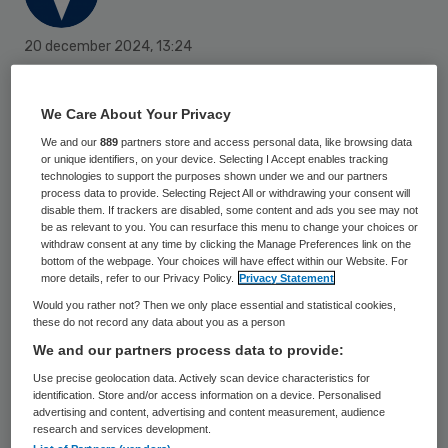
20 december 2024
,
13:24
1098 keer gelezen
We Care About Your Privacy
Met de campagne ‘CobraCode’
We and our
889
partners store and access personal data, like browsing data
waarschuwen twee chirurgenorganisaties
or unique identifiers, on your device. Selecting I Accept enables tracking
jongeren voor de gevaren van zwaar illegaal
technologies to support the purposes shown under we and our partners
process data to provide. Selecting Reject All or withdrawing your consent will
vuurwerk, zoals de Cobra-6. De
disable them. If trackers are disabled, some content and ads you see may not
be as relevant to you. You can resurface this menu to change your choices or
verwondingen die dit soort vuurwerk kan
withdraw consent at any time by clicking the Manage Preferences link on the
bottom of the webpage. Your choices will have effect within our Website. For
veroorzaken zijn “verschrikkelijk”, zegt
more details, refer to our Privacy Policy.
Privacy Statement
handchirurg Ernst Smits.
Would you rather not? Then we only place essential and statistical cookies,
these do not record any data about you as a person
We and our partners process data to provide:
In vier jaar tijd is het aantal ongelukken met
Use precise geolocation data. Actively scan device characteristics for
Cobra’s fors toegenomen, hebben de artsen
identification. Store and/or access information on a device. Personalised
advertising and content, advertising and content measurement, audience
becijferd. Meer dan de helft van alle
research and services development.