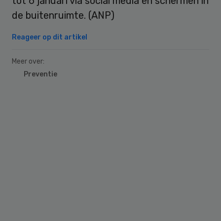
tot 6 januari via social media en schermen in
de buitenruimte. (ANP)
Reageer op dit artikel
Meer over:
Preventie
Primary
Sidebar