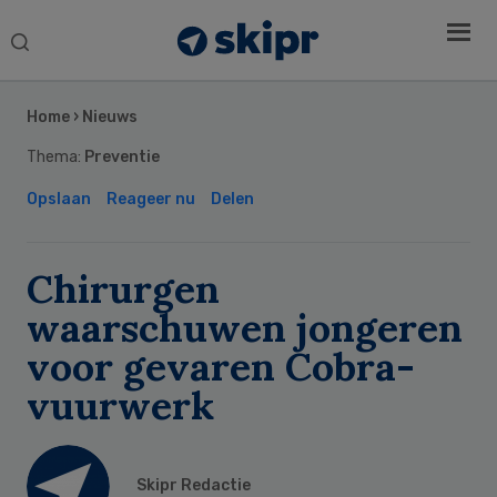
Search
this
Secondary
website
Sidebar
Home
›
Nieuws
Thema:
Preventie
Opslaan
Reageer nu
Delen
Chirurgen
waarschuwen jongeren
voor gevaren Cobra-
vuurwerk
Skipr Redactie