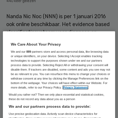
440 keer gelezen
Nanda Nic Noc (NNN) is per 1 januari 2016
ook online beschikbaar. Het evidence based
classificatiesysteem voor diagnose en
interventies was tot nu toe alleen in
We Care About Your Privacy
boekvorm verkrijgbaar. Om het werk van
We and our
889
partners store and access personal data, like browsing data
wijkverpleegkundigen beter te
or unique identifiers, on your device. Selecting I Accept enables tracking
technologies to support the purposes shown under we and our partners
ondersteunen is een digitale module
process data to provide. Selecting Reject All or withdrawing your consent will
disable them. If trackers are disabled, some content and ads you see may not
ontwikkeld.
be as relevant to you. You can resurface this menu to change your choices or
withdraw consent at any time by clicking the Manage Preferences link on the
bottom of the webpage. Your choices will have effect within our Website. For
De module is het resultaat van
more details, refer to our Privacy Policy.
Privacy Statement
samenwerking tussen uitgever
Bohn
Would you rather not? Then we only place essential and statistical cookies,
Stafleu van Loghum
, Stichting Bevordering
these do not record any data about you as a person
We and our partners process data to provide:
Wijkverpleegkunde (SBW) en
Use precise geolocation data. Actively scan device characteristics for
thuiszorgorganisatie DinZ.