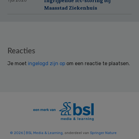
Ingrijpende ict-storing bij
1 jul 2026
Maasstad Ziekenhuis
Reader
Reacties
Interactions
Je moet
ingelogd zijn op
om een reactie te plaatsen.
© 2026 | BSL Media & Learning
, onderdeel van
Springer Nature