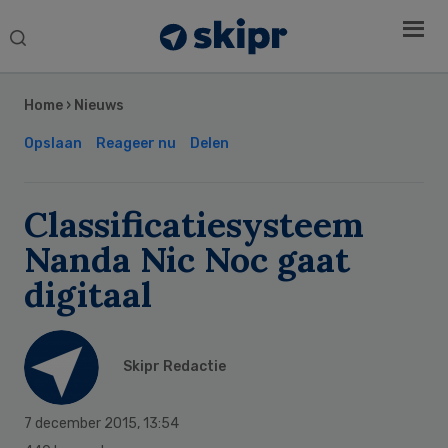
Search
this
Secondary
website
Sidebar
Home
›
Nieuws
Opslaan
Reageer nu
Delen
Classificatiesysteem
Nanda Nic Noc gaat
digitaal
Skipr Redactie
7 december 2015
,
13:54