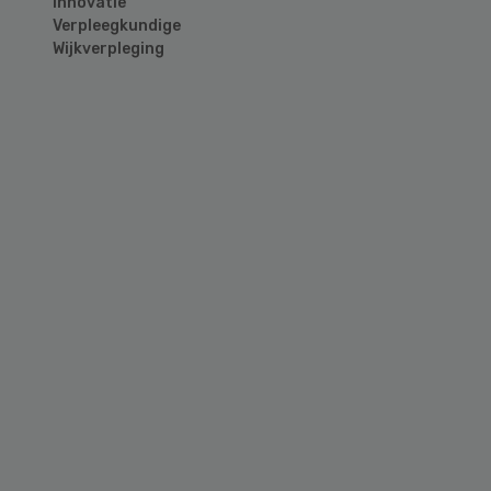
Innovatie
Verpleegkundige
Wijkverpleging
Primary
Sidebar