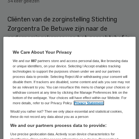
34 keer gelezen
Cliënten van de zorginstelling Stichting
Zorgcentra De Betuwe zijn naar de
ondernemingskamer van het gerechtshof in
Amsterdam gestapt omdat ze vinden dat
We Care About Your Privacy
de zorg “ver onder de maat” is. De centrale
We and our
887
partners store and access personal data, like browsing data
cliëntenraad van de instelling wil dat de
or unique identifiers, on your device. Selecting I Accept enables tracking
technologies to support the purposes shown under we and our partners
ondernemingskamer onderzoek doet naar
process data to provide. Selecting Reject All or withdrawing your consent will
disable them. If trackers are disabled, some content and ads you see may not
het beleid van de raad van bestuur en zo
be as relevant to you. You can resurface this menu to change your choices or
nodig ingrijpt. Dat heeft de advocaat van
withdraw consent at any time by clicking the Manage Preferences link on the
bottom of the webpage. Your choices will have effect within our Website. For
de cliënten maandag laten weten.
more details, refer to our Privacy Policy.
Privacy Statement
Would you rather not? Then we only place essential and statistical cookies,
these do not record any data about you as a person
Zorg en veiligheid in geding
We and our partners process data to provide:
Use precise geolocation data. Actively scan device characteristics for
Volgens de cliëntenraad schiet de directie