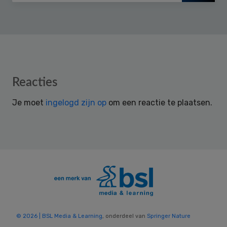
Reader
Reacties
Interactions
Je moet
ingelogd zijn op
om een reactie te plaatsen.
© 2026 | BSL Media & Learning
, onderdeel van
Springer Nature