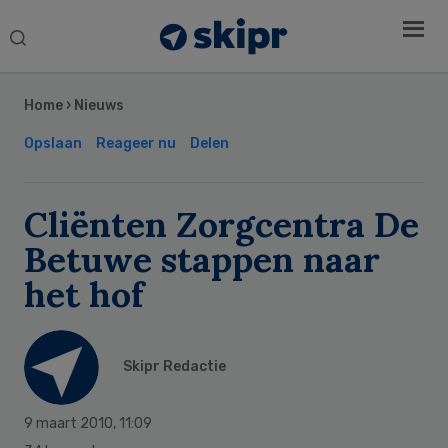
Search
this
Secondary
website
Sidebar
Home
›
Nieuws
Opslaan
Reageer nu
Delen
Cliënten Zorgcentra De
Betuwe stappen naar
het hof
Skipr Redactie
9 maart 2010
,
11:09