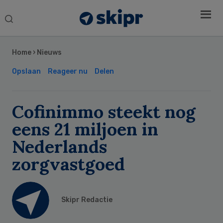
Search
this
Secondary
website
Sidebar
Home
›
Nieuws
Opslaan
Reageer nu
Delen
Cofinimmo steekt nog
eens 21 miljoen in
Nederlands
zorgvastgoed
Skipr Redactie