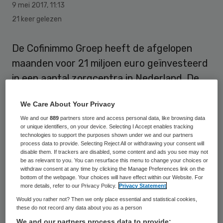
9 mei 2017
,
11:13
21 keer gelezen
De Cofinimmo Groep heeft de afgelopen
maanden voor 21 miljoen euro geïnvesteerd
in een aantal zorgcentra in Nederland. De
Belgische investeerder heeft twee
We Care About Your Privacy
eerstelijnszorgcentra in Oisterwijk en een
We and our
889
partners store and access personal data, like browsing data
zorgcentrum voor mensen met een
or unique identifiers, on your device. Selecting I Accept enables tracking
verstandelijke beperking in Alphen aan den
technologies to support the purposes shown under we and our partners
process data to provide. Selecting Reject All or withdrawing your consent will
Rijn aangekocht. Ook is de nieuwbouw voor
disable them. If trackers are disabled, some content and ads you see may not
be as relevant to you. You can resurface this menu to change your choices or
een centrum voor dementiezorg in Bavel
withdraw consent at any time by clicking the Manage Preferences link on the
bottom of the webpage. Your choices will have effect within our Website. For
opgeleverd.
more details, refer to our Privacy Policy.
Privacy Statement
Would you rather not? Then we only place essential and statistical cookies,
De Oisterwijk Kliniek en kliniek De Voorste
these do not record any data about you as a person
Stroom in Oisterwijk kocht Cofinimmo in april
We and our partners process data to provide: