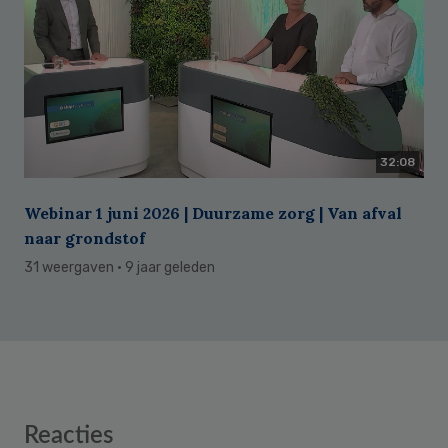
32:08
Webinar 1 juni 2026 | Duurzame zorg | Van afval
naar grondstof
31 weergaven
· 9 jaar geleden
Reader
Reacties